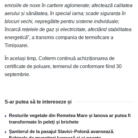
emisiile de noxe în cartiere aglomerate; afectează calitatea
aerului și sănătatea, în special iarna; scade siguranța în
blocuri vechi, nepregătite pentru sisteme individuale;
încarcă rețelele de gaz și electricitate, afectând stabilitatea
energetică
”, a transmis compania de termoficare a
Timișoarei.
În același timp, Colterm continuă achiziționarea de
certificate de poluare, termenul de conformare fiind 30
septembrie.
S-ar putea să te intereseze și
Resturile vegetale din Remetea Mare și Ianova ar putea fi
transformate în peleți și brichete
Șantierul de la pasajul Slavici–Polonă avansează.
Echipele de muncitori lucrează zi și noapte