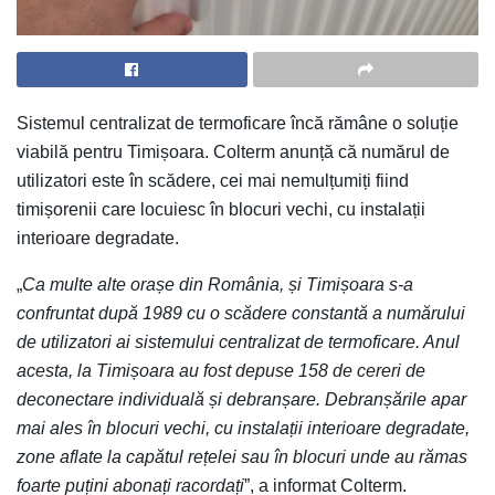
Sistemul centralizat de termoficare încă rămâne o soluție
viabilă pentru Timișoara. Colterm anunță că numărul de
utilizatori este în scădere, cei mai nemulțumiți fiind
timișorenii care locuiesc în blocuri vechi, cu instalații
interioare degradate.
„
Ca multe alte orașe din România, și Timișoara s-a
confruntat după 1989 cu o scădere constantă a numărului
de utilizatori ai sistemului centralizat de termoficare. Anul
acesta, la Timișoara au fost depuse 158 de cereri de
deconectare individuală și debranșare. Debranșările apar
mai ales în blocuri vechi, cu instalații interioare degradate,
zone aflate la capătul rețelei sau în blocuri unde au rămas
foarte puțini abonați racordați
”, a informat Colterm.