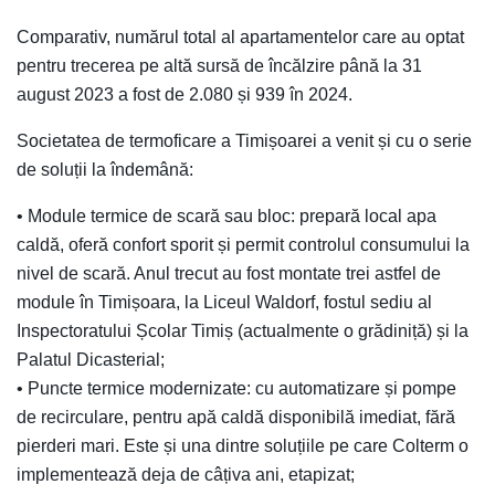
Comparativ, numărul total al apartamentelor care au optat
pentru trecerea pe altă sursă de încălzire până la 31
august 2023 a fost de 2.080 și 939 în 2024.
Societatea de termoficare a Timișoarei a venit și cu o serie
de soluții la îndemână:
• Module termice de scară sau bloc: prepară local apa
caldă, oferă confort sporit și permit controlul consumului la
nivel de scară. Anul trecut au fost montate trei astfel de
module în Timișoara, la Liceul Waldorf, fostul sediu al
Inspectoratului Școlar Timiș (actualmente o grădiniță) și la
Palatul Dicasterial;
• Puncte termice modernizate: cu automatizare și pompe
de recirculare, pentru apă caldă disponibilă imediat, fără
pierderi mari. Este și una dintre soluțiile pe care Colterm o
implementează deja de câțiva ani, etapizat;