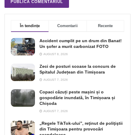
În tendințe
Comentarii
Recente
Accident cumplit pe un drum din Banat!
Un şofer a murit carbonizat FOTO
AUGUST 8, 2026
Zeci de posturi scoase la concurs de
Spitalul Județean din Timișoara
AUGUST 7, 2026
Copaci căzuți peste mașini și o
gospodărie inundată, în Timișoara și
Chișoda
AUGUST 7, 2026
„Regele TikTok-ului”, reţinut de poliţiştii
din Timişoara pentru provocări
scandaloase