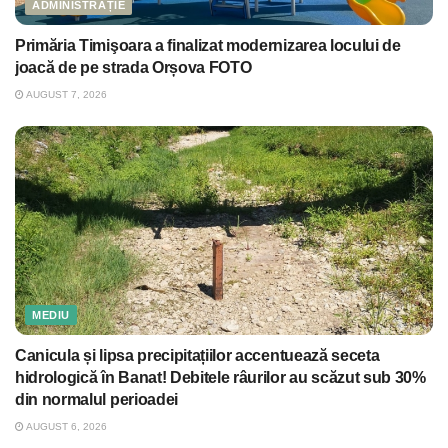
ADMINISTRAȚIE
Primăria Timişoara a finalizat modernizarea locului de
joacă de pe strada Orșova FOTO
AUGUST 7, 2026
MEDIU
Canicula și lipsa precipitațiilor accentuează seceta
hidrologică în Banat! Debitele râurilor au scăzut sub 30%
din normalul perioadei
AUGUST 6, 2026