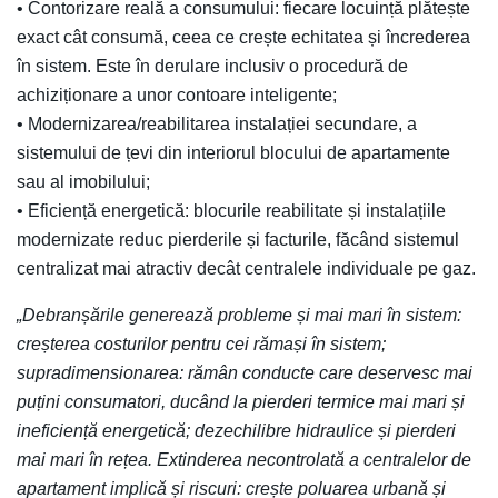
• Contorizare reală a consumului: fiecare locuință plătește
exact cât consumă, ceea ce crește echitatea și încrederea
în sistem. Este în derulare inclusiv o procedură de
achiziționare a unor contoare inteligente;
• Modernizarea/reabilitarea instalației secundare, a
sistemului de țevi din interiorul blocului de apartamente
sau al imobilului;
• Eficiență energetică: blocurile reabilitate și instalațiile
modernizate reduc pierderile și facturile, făcând sistemul
centralizat mai atractiv decât centralele individuale pe gaz.
„Debranșările generează probleme și mai mari în sistem:
creșterea costurilor pentru cei rămași în sistem;
supradimensionarea: rămân conducte care deservesc mai
puțini consumatori, ducând la pierderi termice mai mari și
ineficiență energetică; dezechilibre hidraulice și pierderi
mai mari în rețea. Extinderea necontrolată a centralelor de
apartament implică și riscuri: crește poluarea urbană și