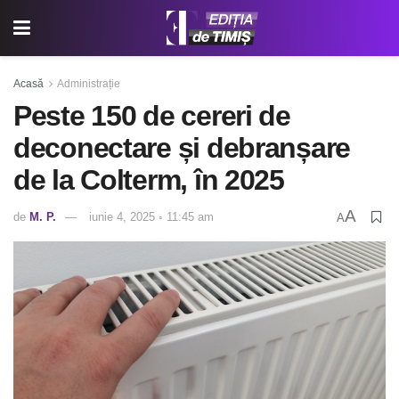
Acasă
Administrație
Peste 150 de cereri de
deconectare și debranșare
de la Colterm, în 2025
A
de
M. P.
iunie 4, 2025 ◦ 11:45 am
A