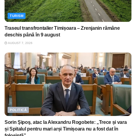
TURISM
Traseul transfrontalier Timișoara – Zrenjanin rămâne
deschis până în 9 august
AUGUST 7, 2026
POLITICĂ
Sorin Şipoş, atac la Alexandru Rogobete: „Trece și vara
și Spitalul pentru mari arși Timișoara nu a fost dat în
folosință”