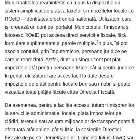
Municipalitatea reamintește că a pus la dispoziție un
sistem simplificat de plată a taxelor și impozitelor locale cu
ROeID – identitatea electronică națională. Utilizatorii care
își creează un cont pe portalul Municipiului Timișoara și
folosesc ROeID pot accesa direct serviciile fiscale, fără
formulare suplimentare și parole multiple. În plus, își pot
asocia contului, prin împuternicire, persoane juridice pe
care le reprezintă. Astfel, dintr-un singur cont pot plăti
impozitele atât pentru persoane fizice, cât și pentru juridice.
În portal, utilizatorul are acces facil la date despre
impozitele de plătit pentru fiecare bun sau imobil și poate
vizualiza toate plățile făcute către Direcția Fiscală.
De asemenea, pentru a facilita accesul tuturor timișorenilor
la serviciile administrației locale, plata impozitelor pe
clădiri, terenuri sau asupra mijloacelor de transport poate fi
efectuată atât online, cât și fizic, la casieriile Direcției
Fiscale de pe str. Demetriade nr. 1 (incinta Iulius Town) sau