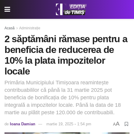
Acasă
Administrație
2 săptămâni rămase pentru a
beneficia de reducerea de
10% la plata impozitelor
locale
Primăria Municipiului Timișoara reamintește
contribuabililor că până la 31 martie 2025 pot
beneficia de bonificația de 10% pentru plata
integrală a impozitelor locale. Până la data de 18
martie au plătit peste 120.000 de contribuabili.
A
de
Ioana Damian
martie 19, 2025 ◦ 1:54 pm
A