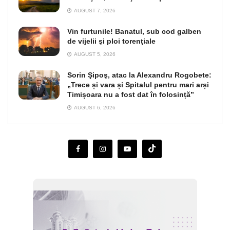
AUGUST 7, 2026
Vin furtunile! Banatul, sub cod galben
de vijelii şi ploi torenţiale
AUGUST 5, 2026
Sorin Şipoş, atac la Alexandru Rogobete:
„Trece și vara și Spitalul pentru mari arși
Timișoara nu a fost dat în folosință”
AUGUST 6, 2026