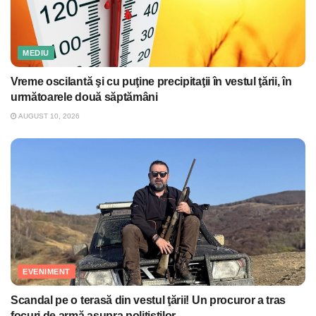
MEDIU
Vreme oscilantă şi cu puţine precipitaţii în vestul ţării, în
următoarele două săptămâni
AUGUST 10, 2026
EVENIMENT
Scandal pe o terasă din vestul ţării! Un procuror a tras
focuri de armă asupra poliţiştilor