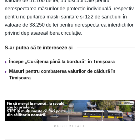
valoare de 41.100 de lei, au fost aplicate pentru
nerespectarea măsurilor de protecție individuală, respectiv
pentru ne purtarea măștii sanitare și 122 de sancțiuni în
valoare de 38.250 de lei pentru nerespectarea interdicțiilor
privind deplasarea/libera circulație.
S-ar putea să te intereseze și
Începe „Curățenia până la bordură” în Timișoara
Măsuri pentru combaterea valurilor de căldură în
Timișoara
PUBLICITATE