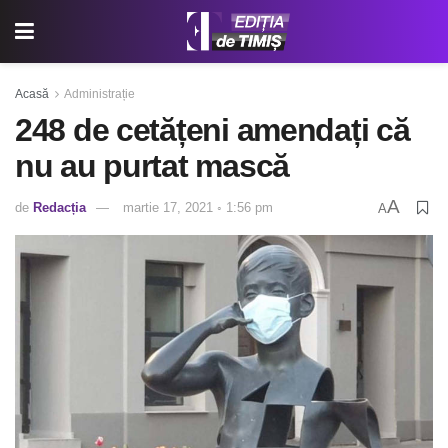
Acasă
Administrație
248 de cetățeni amendați că
nu au purtat mască
A
de
Redacția
martie 17, 2021 ◦ 1:56 pm
A