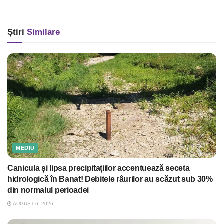
Știri
Similare
MEDIU
Canicula și lipsa precipitațiilor accentuează seceta
hidrologică în Banat! Debitele râurilor au scăzut sub 30%
din normalul perioadei
AUGUST 6, 2026