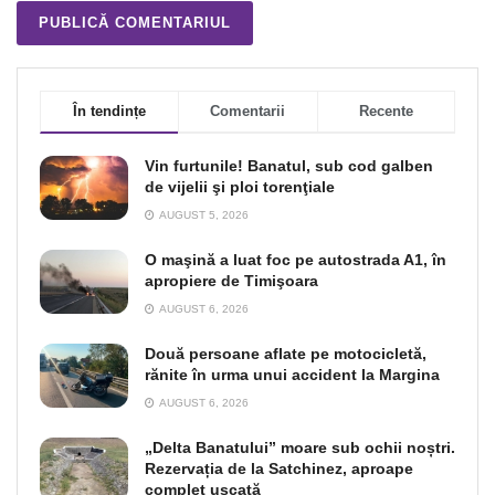
În tendințe
Comentarii
Recente
Vin furtunile! Banatul, sub cod galben
de vijelii şi ploi torenţiale
AUGUST 5, 2026
O maşină a luat foc pe autostrada A1, în
apropiere de Timişoara
AUGUST 6, 2026
Două persoane aflate pe motocicletă,
rănite în urma unui accident la Margina
AUGUST 6, 2026
„Delta Banatului” moare sub ochii noștri.
Rezervația de la Satchinez, aproape
complet uscată