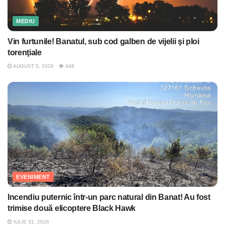
MEDIU
Vin furtunile! Banatul, sub cod galben de vijelii şi ploi
torenţiale
AUGUST 5, 2026
448
EVENIMENT
Incendiu puternic într-un parc natural din Banat! Au fost
trimise două elicoptere Black Hawk
IULIE 31, 2026