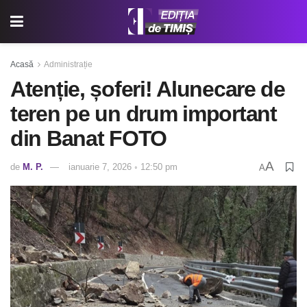
Acasă
Administrație
Atenție, șoferi! Alunecare de
teren pe un drum important
din Banat FOTO
A
de
M. P.
ianuarie 7, 2026 ◦ 12:50 pm
A