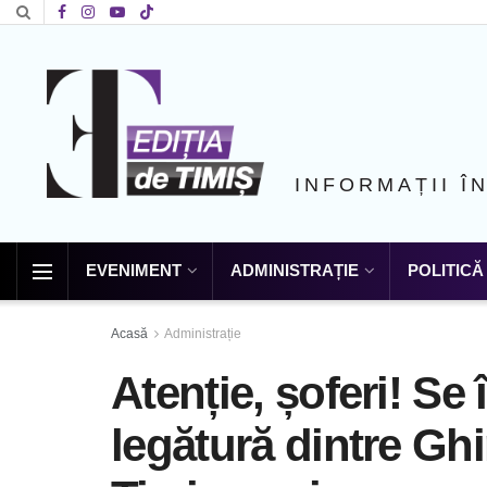
INFORMAȚII Î
EVENIMENT
ADMINISTRAȚIE
POLITICĂ
Acasă
Administrație
Atenție, șoferi! Se
legătură dintre Ghi