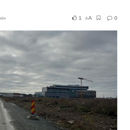
A
1
0
ație
A