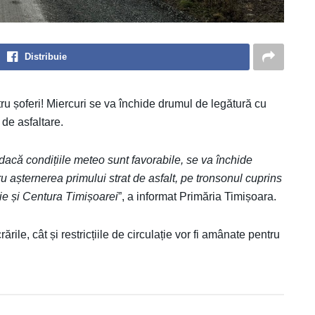
Distribuie
u șoferi! Miercuri se va închide drumul de legătură cu
 de asfaltare.
dacă condițiile meteo sunt favorabile, se va închide
 așternerea primului strat de asfalt, pe tronsonul cuprins
cie și Centura Timișoarei
”, a informat Primăria Timișoara.
crările, cât și restricțiile de circulație vor fi amânate pentru