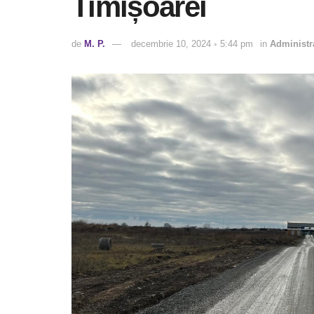
Timișoarei
de
M. P.
decembrie 10, 2024 ◦ 5:44 pm
in
Administr