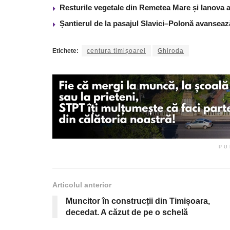
Resturile vegetale din Remetea Mare și Ianova ar
Șantierul de la pasajul Slavici–Polonă avanseaz
Etichete:
centura timișoarei
Ghiroda
PU
Articolul anterior
Muncitor în construcții din Timișoara,
decedat. A căzut de pe o schelă