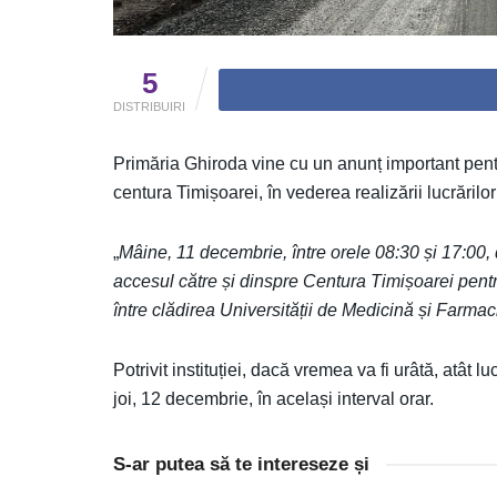
5
DISTRIBUIRI
Primăria Ghiroda vine cu un anunț important pentr
centura Timișoarei, în vederea realizării lucrărilor
„
Mâine, 11 decembrie, între orele 08:30 și 17:00, 
accesul către și dinspre Centura Timișoarei pentru
între clădirea Universității de Medicină și Farma
Potrivit instituției, dacă vremea va fi urâtă, atât lu
joi, 12 decembrie, în același interval orar.
S-ar putea să te intereseze și