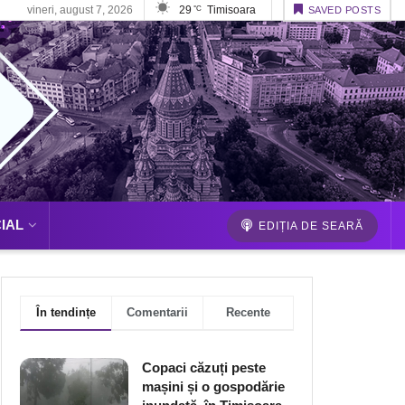
vineri, august 7, 2026
29
Timisoara
°C
SAVED POSTS
IAL
EDIȚIA DE SEARĂ
În tendințe
Comentarii
Recente
Copaci căzuți peste
mașini și o gospodărie