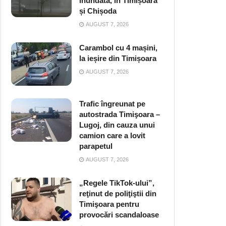
inundată, în Timișoara
și Chișoda
AUGUST 7, 2026
Carambol cu 4 mașini,
la ieșire din Timișoara
AUGUST 7, 2026
Trafic îngreunat pe
autostrada Timişoara –
Lugoj, din cauza unui
camion care a lovit
parapetul
AUGUST 7, 2026
„Regele TikTok-ului”,
reţinut de poliţiştii din
Timişoara pentru
provocări scandaloase