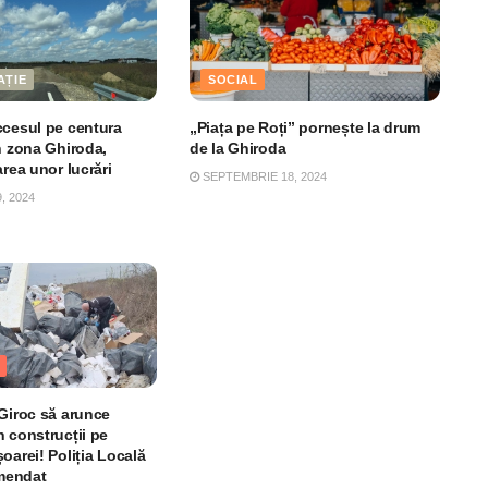
AȚIE
SOCIAL
ccesul pe centura
„Piața pe Roți” pornește la drum
n zona Ghiroda,
de la Ghiroda
area unor lucrări
SEPTEMBRIE 18, 2024
 2024
 Giroc să arunce
 construcții pe
oarei! Poliția Locală
amendat