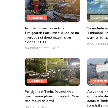
EVENIMENT
ADMINISTR
Accident grav pe centura
Se închide a
Timișoarei! Patru răniți după ce un
Timișoarei, î
microbuz și două mașini s-au
pentru realiz
ciocnit FOTO
OCTOMBRIE 9,
AUGUST 12, 2025
101
EVENIMENT
EVENIMENT
Polițiștii din Timiș, în urmărirea
Au venit din
unei mașini pline cu migranți. S-au
gunoaiele din
tras focuri de armă
centura Timiș
i-a găsit și 
APRILIE 7, 2024