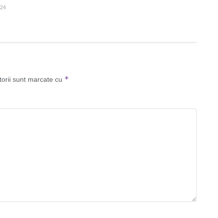
024
*
torii sunt marcate cu