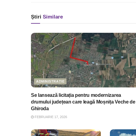
Știri
Similare
ADMINISTRAȚIE
Se lansează licitația pentru modernizarea
drumului județean care leagă Moșnița Veche de
Ghiroda
FEBRUARIE 17, 2026