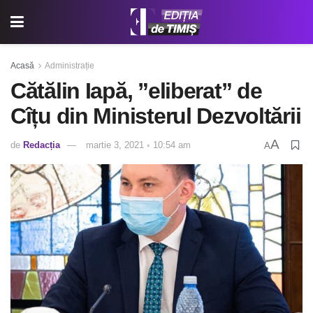
Acasă
Administrație
Cătălin Iapă, ”eliberat” de
Cîțu din Ministerul Dezvoltării
A
de
Redacția
martie 3, 2021 ◦ 10:54 am
A