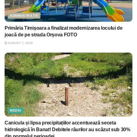
ADMINISTRAȚIE
Primăria Timişoara a finalizat modernizarea locului de
joacă de pe strada Orșova FOTO
AUGUST 7, 2026
MEDIU
Canicula și lipsa precipitațiilor accentuează seceta
hidrologică în Banat! Debitele râurilor au scăzut sub 30%
din normalul perioadei