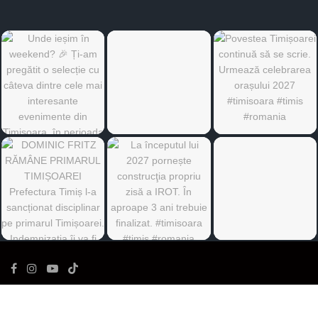
©
Ediția de Timiș
- Toate drepturile rezervate