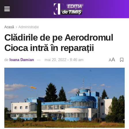
Acasă
Administrație
Clădirile de pe Aerodromul
Cioca intră în reparații
A
de
Ioana Damian
mai 20, 2022 ◦ 8:46 am
A