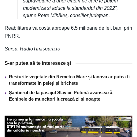
supraviețuire a unor clădiri pe care le putem
moderniza și aduce la standardul din 2022”,
spune Petre Mihăieș, consilier județean.
Reabilitarea va costa aproape 6,5 milioane de lei, bani prin
PNRR.
Sursa: RadioTimișoara.ro
S-ar putea să te intereseze și
Resturile vegetale din Remetea Mare și Ianova ar putea fi
transformate în peleți și brichete
Șantierul de la pasajul Slavici–Polonă avansează.
Echipele de muncitori lucrează zi și noapte