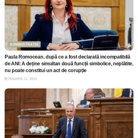
ADMINISTRAȚIE
Paula Romocean, după ce a fost declarată incompatibilă
de ANI: A deține simultan două funcții simbolice, neplătite,
nu poate constitui un act de corupție
IANUARIE 12, 2026