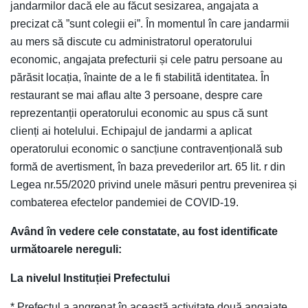
jandarmilor dacă ele au făcut sesizarea, angajata a
precizat că ”sunt colegii ei”. În momentul în care jandarmii
au mers să discute cu administratorul operatorului
economic, angajata prefecturii și cele patru persoane au
părăsit locația, înainte de a le fi stabilită identitatea. În
restaurant se mai aflau alte 3 persoane, despre care
reprezentanții operatorului economic au spus că sunt
clienți ai hotelului. Echipajul de jandarmi a aplicat
operatorului economic o sancțiune contravențională sub
formă de avertisment, în baza prevederilor art. 65 lit. r din
Legea nr.55/2020 privind unele măsuri pentru prevenirea și
combaterea efectelor pandemiei de COVID-19.
Având în vedere cele constatate, au fost identificate
următoarele nereguli:
La nivelul Instituției Prefectului
* Prefectul a angrenat în această activitate două angajate