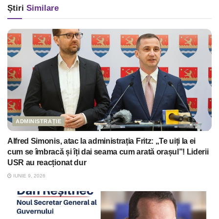
Știri
Similare
ADMINISTRAȚIE
Alfred Simonis, atac la administrația Fritz: „Te uiți la ei
cum se îmbracă și îți dai seama cum arată orașul”! Liderii
USR au reacționat dur
IUNIE 9, 2026