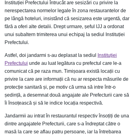
Instituției Prefectului întrucât are sesizări cu privire la
nerespectarea normelor legale în zona restaurantelor de
pe lângă hoteluri, insistând că sesizarea este urgentă, dar
fără a oferi alte detalii. Drept urmare, șeful IJJ a ordonat
unui subaltern trimiterea unui echipaj la sediul Instituției
Prefectului.
Astfel, doi jandarmi s-au deplasat la sediul
Instituției
Prefectului
unde au luat legătura cu prefectul care le-a
comunicat că pe raza mun. Timișoara există locații cu
privire la care are informații că nu ar respecta măsurile de
protecție sanitară și, pe motiv că urma să intre într-o
ședință, a desemnat două angajate ale Prefecturii care să
îi însoțească și să le indice locația respectivă.
Jandarmii au intrat în restaurantul respectiv însoțiți de una
dintre angajatele Prefecturii, care s-a îndreptat către o
masă la care se aflau patru persoane, iar la întrebarea