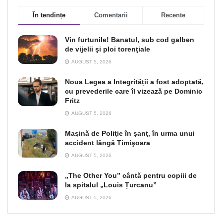
În tendințe
Comentarii
Recente
Vin furtunile! Banatul, sub cod galben
de vijelii şi ploi torenţiale
AUGUST 5, 2026
Noua Legea a Integrității a fost adoptată,
cu prevederile care îl vizează pe Dominic
Fritz
AUGUST 5, 2026
Maşină de Poliţie în şanţ, în urma unui
accident lângă Timişoara
AUGUST 5, 2026
„The Other You” cântă pentru copiii de
la spitalul „Louis Țurcanu”
AUGUST 5, 2026