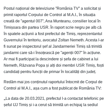
Postul național de televiziune ”România TV” a solicitat și
primit raportul Corpului de Control al M.A.I., în situația
creată de ”agentul 007”, Ana Munteanu, consilier local în
Timișoara din partea USR. În raport scrie negru pe alb că
în spatele acțiunii a fost prefectul de Timiș, reprezentantul
Guvernului în teritoriu, avocatul Zoltan Nemeth. Acesta l-ar
fi sunat pe inspectorul șef al Jandarmeriei Timiș să trimită
jandarmi care să-i însoțească pe ”agenții 007” în acțiune.
Ar mai fi participat la descindere și șefa de cabinet a lui
Nemeth, Răzvana Popa și alți doi membri USR Timiș, foști
candidați pentru funcții de primar în localități din județ.
Redăm mai jos conținutul raportului întocmit de Corpul de
Control al M.A.I., așa cum a fost publicat de România TV:
„
La data de 20.03.2021, prefectul l-a contactat telefonic pe
șeful IJJ Timiș și i-a cerut să trimită un echipaj la sediul