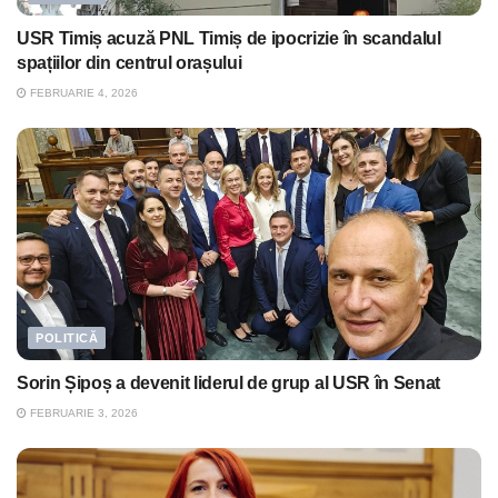
USR Timiș acuză PNL Timiș de ipocrizie în scandalul
spațiilor din centrul orașului
FEBRUARIE 4, 2026
POLITICĂ
Sorin Șipoș a devenit liderul de grup al USR în Senat
FEBRUARIE 3, 2026