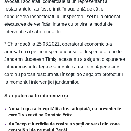
avocatul societății comerciale și un reprezentant al
restaurantului au fost primiți în audientă de către
conducerea Inspectoratului, inspectorul șef nu a ordonat
efectuarea de verificări interne cu privire la modul de
intervenție al subordonaților.
* Chiar dacă la 25.03.2021, operatorul economic s-a
adresat cu o petiție inspectorului șef al Inspectoratului de
Jandarmi Județean Timiș, acesta nu a asigurat dispunerea
tuturor măsurilor legale și identificarea celor 4 persoane
care au părăsit restaurantul însoțiți de angajata prefecturii
la momentul intervenției jandarmilor.
S-ar putea să te intereseze și
Noua Legea a Integrității a fost adoptată, cu prevederile
care îl vizează pe Dominic Fritz
Au început lucrările de cosire a spațiilor verzi din zona
centrală și de pe malul Begăi