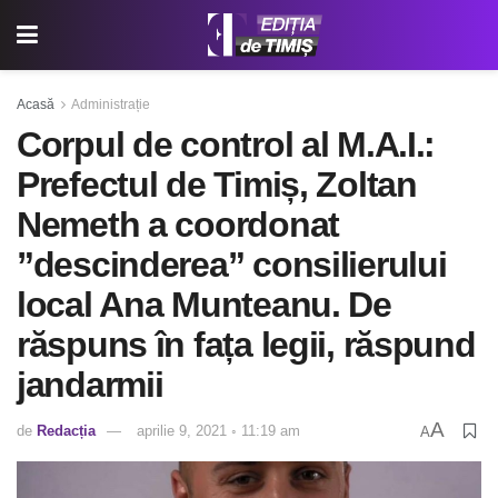
Acasă
Administrație
Corpul de control al M.A.I.:
Prefectul de Timiș, Zoltan
Nemeth a coordonat
”descinderea” consilierului
local Ana Munteanu. De
răspuns în fața legii, răspund
jandarmii
A
de
Redacția
aprilie 9, 2021 ◦ 11:19 am
A