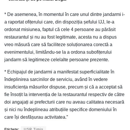
* De asemenea, în momentul în care unul dintre jandarmi i-
a raportat ofițerului care, din dispoziția șefului IJJ, le-a
ordonat misiunea, faptul că cele 4 persoane au părăsit
restaurantul și nu au fost legitimate, acesta nu a dispus
vreo măsură care să faciliteze soluționarea corectă a
evenimentului, limitându-se la a ordona subofițerului
jandarm să legitimeze celelalte persoane prezente.
* Echipajul de jandarmi a manifestat superficialitate în
îndeplinirea sarcinilor de serviciu, având în vedere
insuficiența măsurilor dispuse, precum și că a acceptat să
fie însoțit la intervenția de la restaurantul respectiv de către
doi angajați ai prefecturii care nu aveau calitatea necesară
și nici nu îndeplineau atribuțiile specifice domeniului în
care își desfășurau activitatea.”
Etichete:
USR Timiș