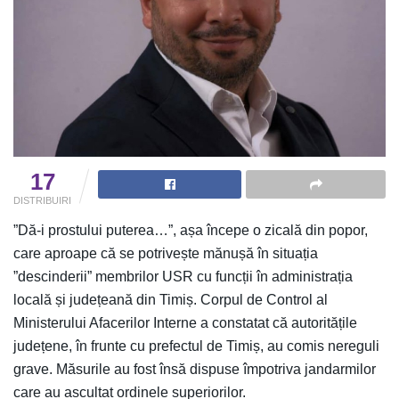
17
DISTRIBUIRI
”Dă-i prostului puterea…”, așa începe o zicală din popor,
care aproape că se potrivește mănușă în situația
”descinderii” membrilor USR cu funcții în administrația
locală și județeană din Timiș. Corpul de Control al
Ministerului Afacerilor Interne a constatat că autoritățile
județene, în frunte cu prefectul de Timiș, au comis nereguli
grave. Măsurile au fost însă dispuse împotriva jandarmilor
care au ascultat ordinele superiorilor.