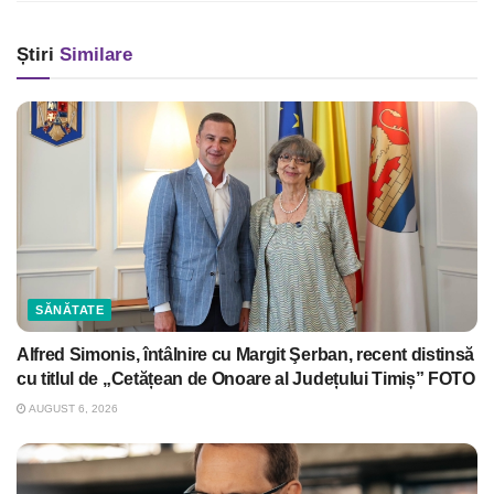
Știri
Similare
SĂNĂTATE
Alfred Simonis, întâlnire cu Margit Şerban, recent distinsă
cu titlul de „Cetățean de Onoare al Județului Timiș” FOTO
AUGUST 6, 2026