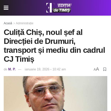
Acasă
Administrație
Culiță Chiș, noul șef al
Direcției de Drumuri,
transport și mediu din cadrul
CJ Timiș
A
de
M. P.
ianuarie 19, 2026 ◦ 10:42 am
A