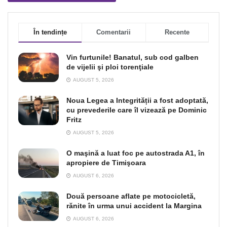
În tendințe
Comentarii
Recente
Vin furtunile! Banatul, sub cod galben
de vijelii şi ploi torenţiale
AUGUST 5, 2026
Noua Legea a Integrității a fost adoptată,
cu prevederile care îl vizează pe Dominic
Fritz
AUGUST 5, 2026
O maşină a luat foc pe autostrada A1, în
apropiere de Timişoara
AUGUST 6, 2026
Două persoane aflate pe motocicletă,
rănite în urma unui accident la Margina
AUGUST 6, 2026