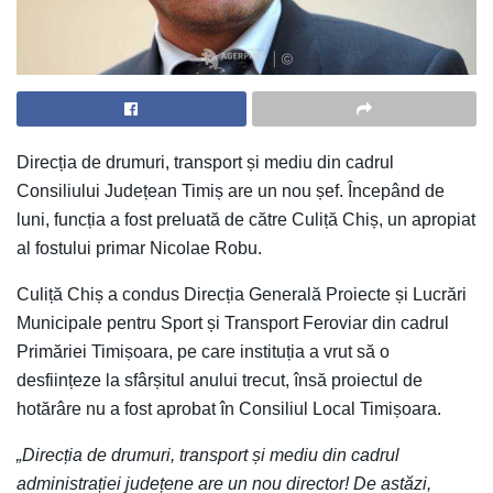
Direcția de drumuri, transport și mediu din cadrul
Consiliului Județean Timiș are un nou șef. Începând de
luni, funcția a fost preluată de către Culiță Chiș, un apropiat
al fostului primar Nicolae Robu.
Culiță Chiș a condus Direcția Generală Proiecte și Lucrări
Municipale pentru Sport și Transport Feroviar din cadrul
Primăriei Timișoara, pe care instituția a vrut să o
desființeze la sfârșitul anului trecut, însă proiectul de
hotărâre nu a fost aprobat în Consiliul Local Timișoara.
„Direcția de drumuri, transport și mediu din cadrul
administrației județene are un nou director! De astăzi,