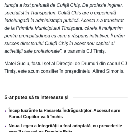
funcția a fost preluată de Culiță Chiș. De profesie inginer,
specialist în Transporturi, Culiță Chiș are o experiență
îndelungată în administrația publică. Acesta s-a transferat
de la Primăria Municipiului Timișoara, căreia îi mulțumim
pentru promptitudinea cu care a răspuns inițiativei. Îi urăm
succes directorului Culiță Chiș în acest nou capitol al
activității sale profesionale”
, a transmis CJ Timiș.
Matei Suciu, fostul șef al Direcției de Drumuri din cadrul CJ
Timiș, este acum consilier în președintelui Alfred Simonis.
S-ar putea să te intereseze și
Încep lucrările la Pasarela Îndrăgostiților. Accesul spre
Parcul Copiilor va fi închis
Noua Legea a Integrității a fost adoptată, cu prevederile
care îl vizează pe Dominic Fritz