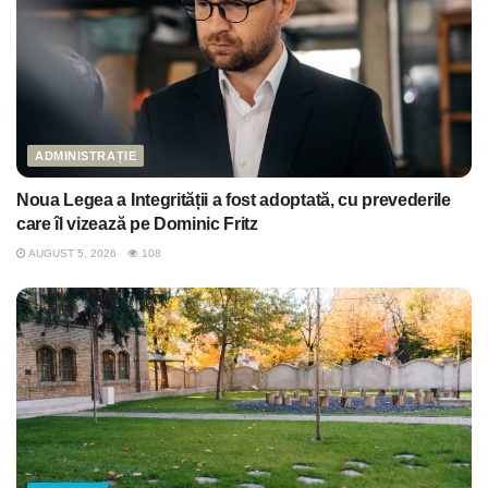
ADMINISTRAȚIE
Noua Legea a Integrității a fost adoptată, cu prevederile
care îl vizează pe Dominic Fritz
AUGUST 5, 2026
108