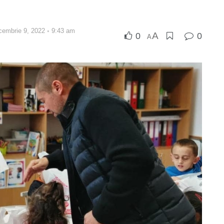
ecembrie 9, 2022 ◦ 9:43 am
A
0
0
A