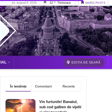
joi, august 6, 2026
32
Timisoara
°C
SAVED POSTS
IAL
EDIȚIA DE SEARĂ
În tendințe
Comentarii
Recente
Vin furtunile! Banatul,
sub cod galben de vijelii