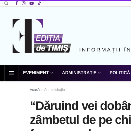
INFORMAȚII Î
EVENIMENT
ADMINISTRAȚIE
POLITICĂ
Acasă
Administrație
“Dăruind vei dobân
zâmbetul de pe chip