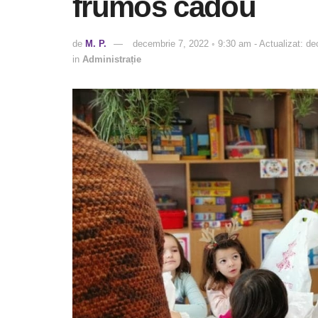
frumos cadou
de
M. P.
decembrie 7, 2022 ◦ 9:30 am - Actualizat: d
in
Administrație