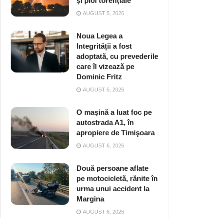
şi ploi torenţiale
AUGUST 5, 2026
Noua Legea a
Integrității a fost
adoptată, cu prevederile
care îl vizează pe
Dominic Fritz
AUGUST 5, 2026
O maşină a luat foc pe
autostrada A1, în
apropiere de Timişoara
AUGUST 6, 2026
Două persoane aflate
pe motocicletă, rănite în
urma unui accident la
Margina
AUGUST 6, 2026