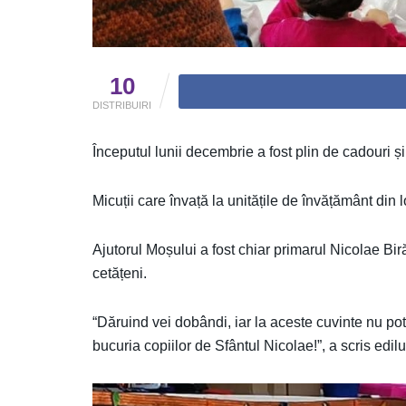
10
DISTRIBUIRI
Începutul lunii decembrie a fost plin de cadouri ș
Micuții care învață la unitățile de învățământ din l
Ajutorul Moșului a fost chiar primarul Nicolae Biră
cetățeni.
“Dăruind vei dobândi, iar la aceste cuvinte nu po
bucuria copiilor de Sfântul Nicolae!”, a scris edi