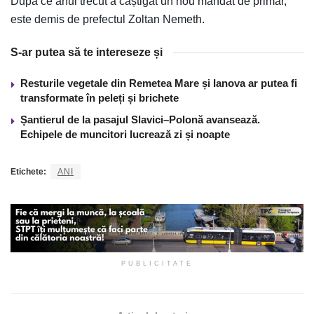
După ce anul trecut a câștigat un nou mandat de primar,
este demis de prefectul Zoltan Nemeth.
S-ar putea să te intereseze și
Resturile vegetale din Remetea Mare și Ianova ar putea fi
transformate în peleți și brichete
Șantierul de la pasajul Slavici–Polonă avansează.
Echipele de muncitori lucrează zi și noapte
Etichete:
ANI
PUBLICITATE