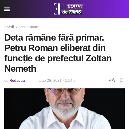
Acasă
Administrație
Deta rămâne fără primar.
Petru Roman eliberat din
funcție de prefectul Zoltan
Nemeth
A
de
Redacția
martie 26, 2021 ◦ 1:54 pm
A