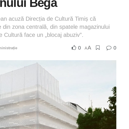
inului Bega
an acuză Direcția de Cultură Timiș că
te din zona centrală, din spatele magazinului
de Cultură face un „blocaj abuziv”.
A
0
0
inistrație
A