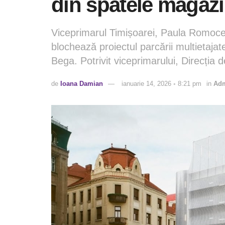
din spatele magaz
Viceprimarul Timișoarei, Paula Romoce
blochează proiectul parcării multietaja
Bega. Potrivit viceprimarului, Direcția 
de
Ioana Damian
ianuarie 14, 2026 ◦ 8:21 pm
in
Adm