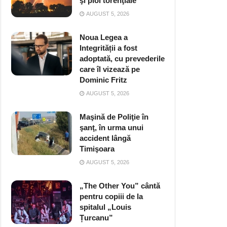
şi ploi torenţiale
AUGUST 5, 2026
Noua Legea a
Integrității a fost
adoptată, cu prevederile
care îl vizează pe
Dominic Fritz
AUGUST 5, 2026
Maşină de Poliţie în
şanţ, în urma unui
accident lângă
Timişoara
AUGUST 5, 2026
„The Other You” cântă
pentru copiii de la
spitalul „Louis
Țurcanu”