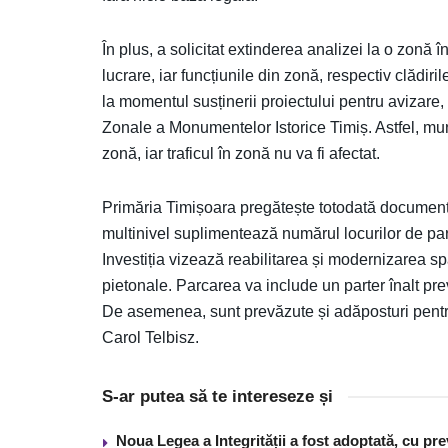
În plus, a solicitat extinderea analizei la o zonă 
lucrare, iar funcțiunile din zonă, respectiv clădiril
la momentul susținerii proiectului pentru avizare,
Zonale a Monumentelor Istorice Timiș. Astfel, muni
zonă, iar traficul în zonă nu va fi afectat.
Primăria Timișoara pregătește totodată documentaț
multinivel suplimentează numărul locurilor de parc
Investiția vizează reabilitarea și modernizarea spa
pietonale. Parcarea va include un parter înalt prev
De asemenea, sunt prevăzute și adăposturi pentru
Carol Telbisz.
S-ar putea să te intereseze și
Noua Legea a Integrității a fost adoptată, cu pre