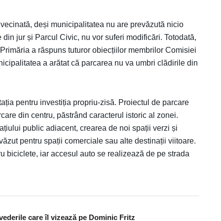
învecinată, deși municipalitatea nu are prevăzută nicio
e din jur și Parcul Civic, nu vor suferi modificări. Totodată,
 Primăria a răspuns tuturor obiecțiilor membrilor Comisiei
cipalitatea a arătat că parcarea nu va umbri clădirile din
ia pentru investiția propriu-zisă. Proiectul de parcare
are din centru, păstrând caracterul istoric al zonei.
țiului public adiacent, crearea de noi spații verzi și
ăzut pentru spații comerciale sau alte destinații viitoare.
 biciclete, iar accesul auto se realizează de pe strada
vederile care îl vizează pe Dominic Fritz