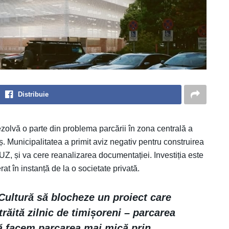
Distribuie
ezolvă o parte din problema parcării în zona centrală a
. Municipalitatea a primit aviz negativ pentru construirea
UZ, și va cere reanalizarea documentației. Investiția este
at în instanță de la o societate privată.
 Cultură să blocheze un proiect care
răită zilnic de timișoreni – parcarea
să facem parcarea mai mică prin