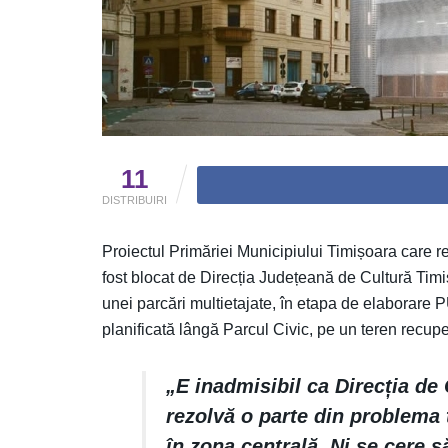
11
DISTRIBUIRI
Proiectul Primăriei Municipiului Timișoara care r
fost blocat de Direcția Județeană de Cultură Timiș
unei parcări multietajate, în etapa de elaborare P
planificată lângă Parcul Civic, pe un teren recuper
„E inadmisibil ca Direcția de
rezolvă o parte din problema t
în zona centrală. Ni se cere 