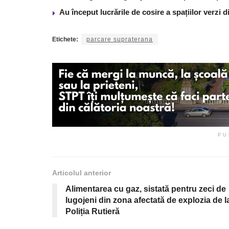
Au început lucrările de cosire a spațiilor verzi 
Etichete:
parcare supraterana
PU
Articolul anterior
Alimentarea cu gaz, sistată pentru zeci de
lugojeni din zona afectată de explozia de l
Poliția Rutieră