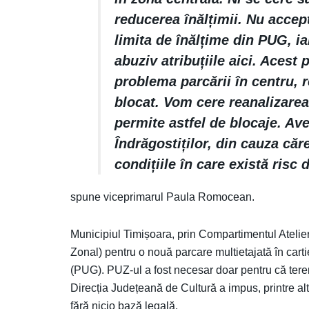
reducerea înălțimii. Nu acce
limita de înălțime din PUG, ia
abuziv atribuțiile aici. Acest 
problema parcării în centru, r
blocat. Vom cere reanalizarea
permite astfel de blocaje. Ave
Îndrăgostiților, din cauza căr
condițiile în care există risc 
spune viceprimarul Paula Romocean.
Municipiul Timișoara, prin Compartimentul Ateli
Zonal) pentru o nouă parcare multietajată în cart
(PUG). PUZ-ul a fost necesar doar pentru că teren
Direcția Județeană de Cultură a impus, printre al
fără nicio bază legală.