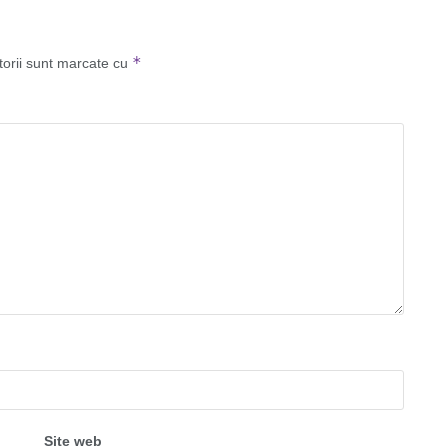
*
torii sunt marcate cu
Site web