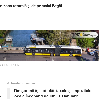
din zona centrală și de pe malul Begăi
BLICITATE
Articolul următor
Timișorenii își pot plăti taxele și impozitele
a
locale începând de luni, 19 ianuarie