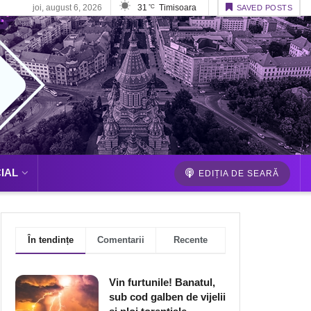
joi, august 6, 2026
31
Timisoara
°C
SAVED POSTS
IAL
EDIȚIA DE SEARĂ
În tendințe
Comentarii
Recente
Vin furtunile! Banatul,
sub cod galben de vijelii