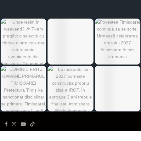
©
Ediția de Timiș
- Toate drepturile rezervate