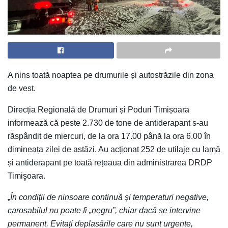
A nins toată noaptea pe drumurile și autostrăzile din zona
de vest.
Direcția Regională de Drumuri și Poduri Timișoara
informează că peste 2.730 de tone de antiderapant s-au
răspândit de miercuri, de la ora 17.00 până la ora 6.00 în
dimineața zilei de astăzi. Au acționat 252 de utilaje cu lamă
și antiderapant pe toată rețeaua din administrarea DRDP
Timişoara.
„
În condiții de ninsoare continuă și temperaturi negative,
carosabilul nu poate fi „negru”, chiar dacă se intervine
permanent. Evitați deplasările care nu sunt urgente,