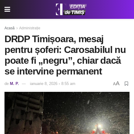
Acasă
Administrație
DRDP Timișoara, mesaj
pentru șoferi: Carosabilul nu
poate fi „negru”, chiar dacă
se intervine permanent
A
de
M. P.
ianuarie 8, 2026 ◦ 8:55 am
A