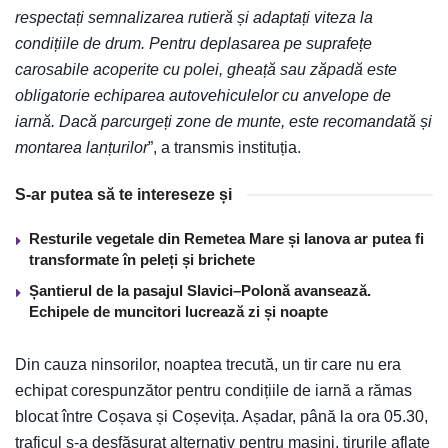
respectați semnalizarea rutieră și adaptați viteza la
condițiile de drum. Pentru deplasarea pe suprafețe
carosabile acoperite cu polei, gheață sau zăpadă este
obligatorie echiparea autovehiculelor cu anvelope de
iarnă. Dacă parcurgeți zone de munte, este recomandată și
montarea lanțurilor
”, a transmis instituția.
S-ar putea să te intereseze și
Resturile vegetale din Remetea Mare și Ianova ar putea fi
transformate în peleți și brichete
Șantierul de la pasajul Slavici–Polonă avansează.
Echipele de muncitori lucrează zi și noapte
Din cauza ninsorilor, noaptea trecută, un tir care nu era
echipat corespunzător pentru condițiile de iarnă a rămas
blocat între Coșava și Coșevița. Așadar, până la ora 05.30,
traficul s-a desfășurat alternativ pentru mașini, tirurile aflate