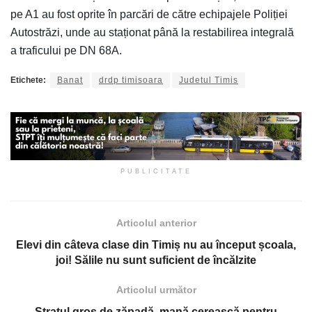
pe A1 au fost oprite în parcări de către echipajele Poliției
Autostrăzi, unde au staționat până la restabilirea integrală
a traficului pe DN 68A.
Etichete:
Banat
drdp timisoara
Judetul Timis
PUBLICITATE
Articolul anterior
Elevi din câteva clase din Timiș nu au început școala,
joi! Sălile nu sunt suficient de încălzite
Articolul următor
Stratul gros de zăpadă, mană cerească pentru