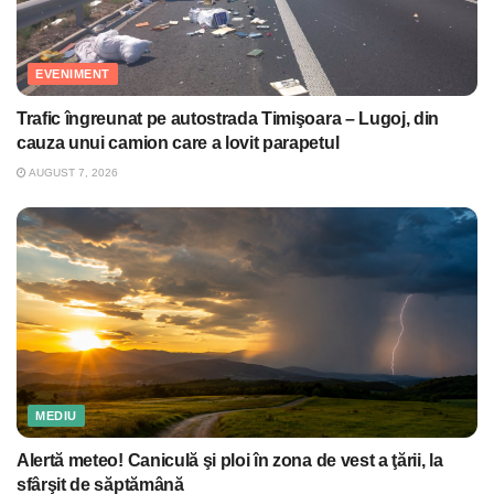
EVENIMENT
Trafic îngreunat pe autostrada Timişoara – Lugoj, din
cauza unui camion care a lovit parapetul
AUGUST 7, 2026
MEDIU
Alertă meteo! Caniculă şi ploi în zona de vest a ţării, la
sfârşit de săptămână