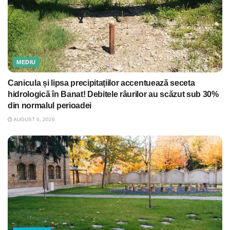
MEDIU
Canicula și lipsa precipitațiilor accentuează seceta
hidrologică în Banat! Debitele râurilor au scăzut sub 30%
din normalul perioadei
AUGUST 6, 2026