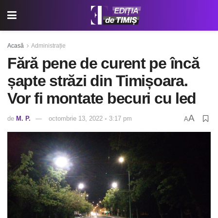
Acasă
Administrație
Fără pene de curent pe încă
șapte străzi din Timișoara.
Vor fi montate becuri cu led
A
de
M. P.
octombrie 13, 2022 ◦ 3:17 pm
A