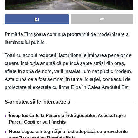
Primăria Timișoara continuă programul de modernizare a
iluminatului public.
Totul cu scopul reducerii facturilor și eliminarea penelor de
curent. Instituția anunță că pe încă șapte străzi din oraș,
aflate în zona de nord, va fi instalat iluminat public modern.
Asta după ce a fost semnat, în urma licitației, contractul de
proiectare și execuție cu firma Elba în Calea Aradului Est.
S-ar putea să te intereseze și
Încep lucrările la Pasarela Îndrăgostiților. Accesul spre
Parcul Copiilor va fi închis
Noua Legea a Integrității a fost adoptată, cu prevederile
care îl vizează pe Dominic Fritz