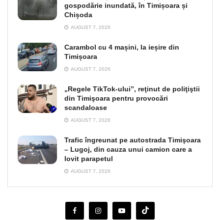
gospodărie inundată, în Timișoara și
Chișoda
AUGUST 7, 2026
Carambol cu 4 mașini, la ieșire din
Timișoara
AUGUST 7, 2026
„Regele TikTok-ului”, reţinut de poliţiştii
din Timişoara pentru provocări
scandaloase
AUGUST 7, 2026
Trafic îngreunat pe autostrada Timişoara
– Lugoj, din cauza unui camion care a
lovit parapetul
AUGUST 7, 2026