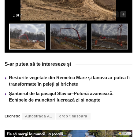
-
+
1
of 7
S-ar putea să te intereseze și
Resturile vegetale din Remetea Mare și Ianova ar putea fi
transformate în peleți și brichete
Șantierul de la pasajul Slavici–Polonă avansează.
Echipele de muncitori lucrează zi și noapte
Etichete:
Autostrada A1
drdp timisoara