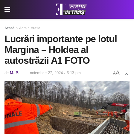
Acasă
Administrație
Lucrări importante pe lotul
Margina – Holdea al
autostrăzii A1 FOTO
A
de
M. P.
noiembrie 27, 2024 ◦ 6:13 pm
A