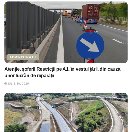
ADMINISTRAȚIE
Atenţie, şoferi! Restricţii pe A1, în vestul ţării, din cauza
unor lucrări de reparaţii
IULIE 30, 2026