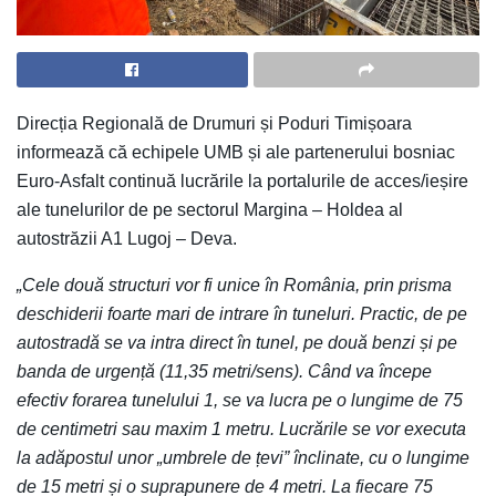
Direcția Regională de Drumuri și Poduri Timișoara
informează că echipele UMB și ale partenerului bosniac
Euro-Asfalt continuă lucrările la portalurile de acces/ieșire
ale tunelurilor de pe sectorul Margina – Holdea al
autostrăzii A1 Lugoj – Deva.
„Cele două structuri vor fi unice în România, prin prisma
deschiderii foarte mari de intrare în tuneluri. Practic, de pe
autostradă se va intra direct în tunel, pe două benzi și pe
banda de urgență (11,35 metri/sens). Când va începe
efectiv forarea tunelului 1, se va lucra pe o lungime de 75
de centimetri sau maxim 1 metru. Lucrările se vor executa
la adăpostul unor „umbrele de țevi” înclinate, cu o lungime
de 15 metri și o suprapunere de 4 metri. La fiecare 75