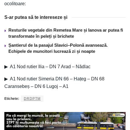
ocolitoare:
S-ar putea să te intereseze și
Resturile vegetale din Remetea Mare și Ianova ar putea fi
transformate în peleți și brichete
Șantierul de la pasajul Slavici–Polonă avansează.
Echipele de muncitori lucrează zi și noapte
▶ A1 Nod rutier Ilia – DN 7 Arad – Nădlac
▶ A1 Nod rutier Simeria DN 66 – Hațeg – DN 68
Caransebeș – DN 6 Lugoj – A1
Etichete:
DRDPTM