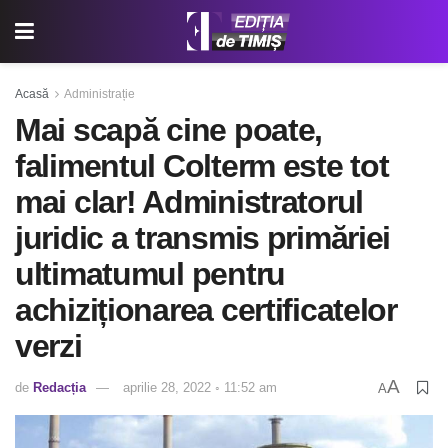
Acasă
Administrație
Mai scapă cine poate,
falimentul Colterm este tot
mai clar! Administratorul
juridic a transmis primăriei
ultimatumul pentru
achiziționarea certificatelor
verzi
A
de
Redacția
aprilie 28, 2022 ◦ 11:52 am
A