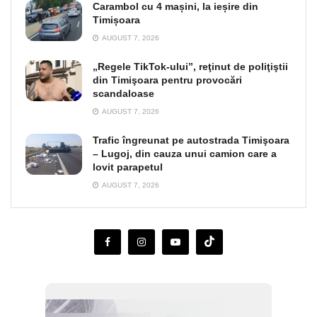
Carambol cu 4 mașini, la ieșire din
Timișoara
AUGUST 7, 2026
„Regele TikTok-ului”, reţinut de poliţiştii
din Timişoara pentru provocări
scandaloase
AUGUST 7, 2026
Trafic îngreunat pe autostrada Timişoara
– Lugoj, din cauza unui camion care a
lovit parapetul
AUGUST 7, 2026