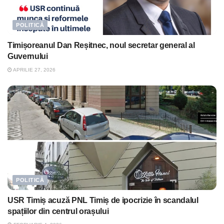
POLITICĂ
Timișoreanul Dan Reșitnec, noul secretar general al
Guvernului
APRILIE 27, 2026
POLITICĂ
USR Timiș acuză PNL Timiș de ipocrizie în scandalul
spațiilor din centrul orașului