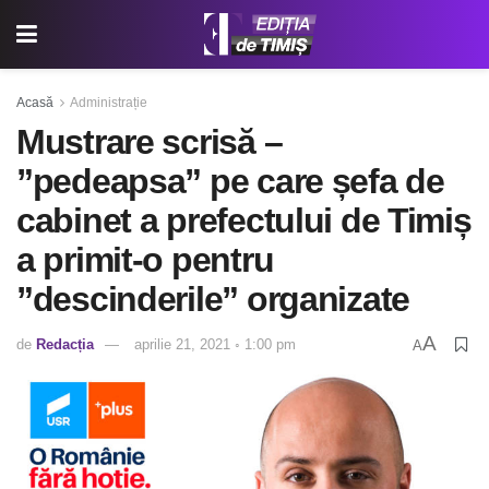
Acasă
Administrație
Mustrare scrisă –
”pedeapsa” pe care șefa de
cabinet a prefectului de Timiș
a primit-o pentru
”descinderile” organizate
A
de
Redacția
aprilie 21, 2021 ◦ 1:00 pm
A