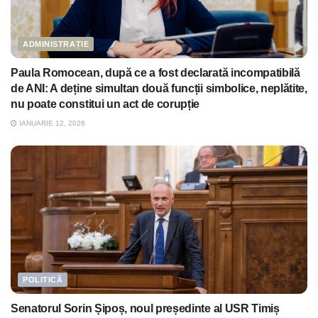
ADMINISTRAȚIE
Paula Romocean, după ce a fost declarată incompatibilă
de ANI: A deține simultan două funcții simbolice, neplătite,
nu poate constitui un act de corupție
IANUARIE 12, 2026
POLITICĂ
Senatorul Sorin Șipoș, noul președinte al USR Timiș