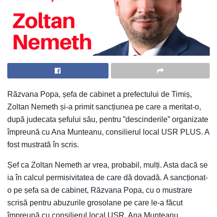
Răzvana Popa, șefa de cabinet a prefectului de Timiș,
Zoltan Nemeth și-a primit sancțiunea pe care a meritat-o,
după judecata șefului său, pentru ”descinderile” organizate
împreună cu Ana Munteanu, consilierul local USR PLUS. A
fost mustrată în scris.
Șef ca Zoltan Nemeth ar vrea, probabil, mulți. Asta dacă se
ia în calcul permisivitatea de care dă dovadă. A sancționat-
o pe șefa sa de cabinet, Răzvana Popa, cu o mustrare
scrisă pentru abuzurile grosolane pe care le-a făcut
împreună cu consilierul local USR, Ana Munteanu.