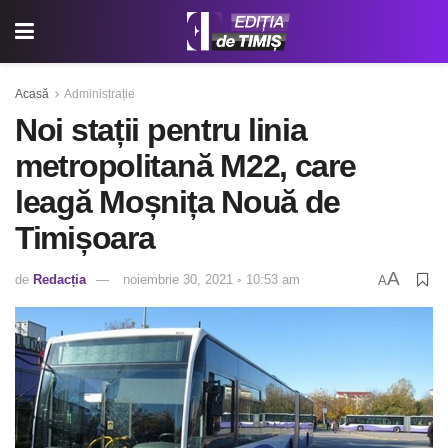
Acasă
Administrație
Noi stații pentru linia
metropolitană M22, care
leagă Moșnița Nouă de
Timișoara
A
de
Redacția
noiembrie 30, 2021 ◦ 10:53 am
A