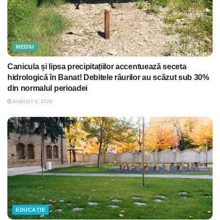
MEDIU
Canicula și lipsa precipitațiilor accentuează seceta
hidrologică în Banat! Debitele râurilor au scăzut sub 30%
din normalul perioadei
AUGUST 6, 2026
EDUCAȚIE