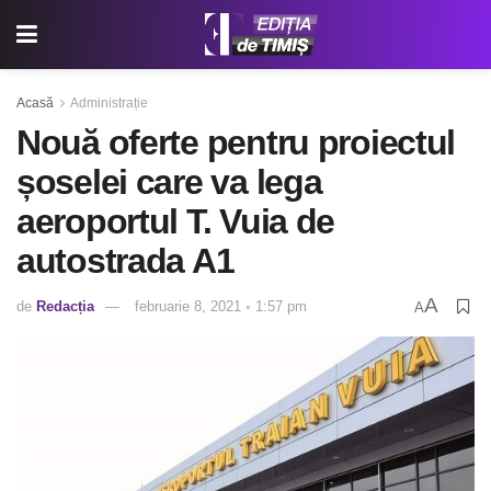
Acasă
Administrație
Nouă oferte pentru proiectul
șoselei care va lega
aeroportul T. Vuia de
autostrada A1
A
de
Redacția
februarie 8, 2021 ◦ 1:57 pm
A