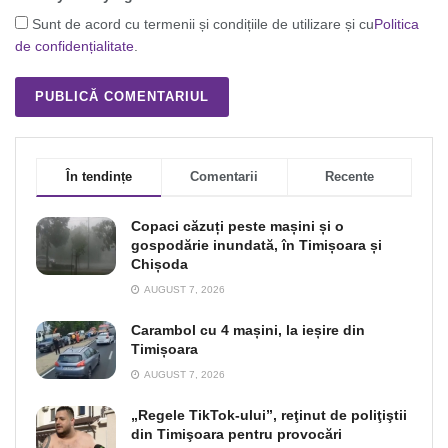
Sunt de acord cu termenii și condițiile de utilizare și cu
Politica
de confidențialitate
.
În tendințe
Comentarii
Recente
Copaci căzuți peste mașini și o
gospodărie inundată, în Timișoara și
Chișoda
AUGUST 7, 2026
Carambol cu 4 mașini, la ieșire din
Timișoara
AUGUST 7, 2026
„Regele TikTok-ului”, reţinut de poliţiştii
din Timişoara pentru provocări