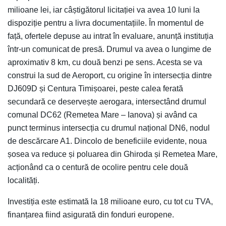
milioane lei, iar câștigătorul licitației va avea 10 luni la
dispoziție pentru a livra documentațiile. În momentul de
față, ofertele depuse au intrat în evaluare, anunță instituția
într-un comunicat de presă. Drumul va avea o lungime de
aproximativ 8 km, cu două benzi pe sens. Acesta se va
construi la sud de Aeroport, cu origine în intersecția dintre
DJ609D și Centura Timișoarei, peste calea ferată
secundară ce deservește aerogara, intersectând drumul
comunal DC62 (Remetea Mare – Ianova) și având ca
punct terminus intersecția cu drumul național DN6, nodul
de descărcare A1. Dincolo de beneficiile evidente, noua
șosea va reduce și poluarea din Ghiroda și Remetea Mare,
acționând ca o centură de ocolire pentru cele două
localități.
Investiția este estimată la 18 milioane euro, cu tot cu TVA,
finanțarea fiind asigurată din fonduri europene.