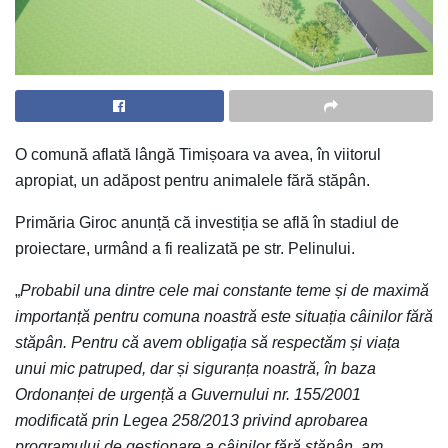
O comună aflată lângă Timișoara va avea, în viitorul
apropiat, un adăpost pentru animalele fără stăpân.
Primăria Giroc anunță că investiția se află în stadiul de
proiectare, urmând a fi realizată pe str. Pelinului.
„
Probabil una dintre cele mai constante teme și de maximă
importanță pentru comuna noastră este situația câinilor fără
stăpân. Pentru că avem obligația să respectăm și viața
unui mic patruped, dar și siguranța noastră, în baza
Ordonanței de urgență a Guvernului nr. 155/2001
modificată prin Legea 258/2013 privind aprobarea
programului de gestionare a câinilor fără stăpân, am