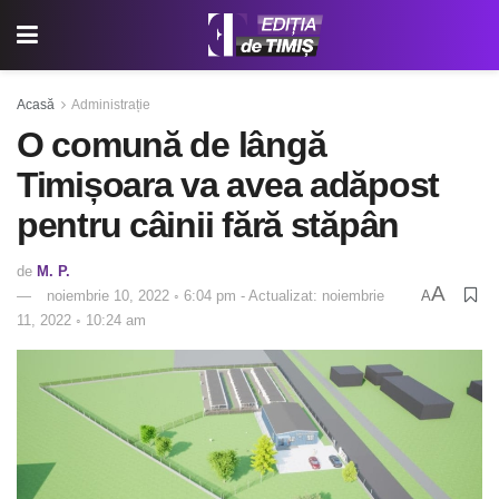
Acasă
Administrație
O comună de lângă
Timișoara va avea adăpost
pentru câinii fără stăpân
de
M. P.
A
noiembrie 10, 2022 ◦ 6:04 pm - Actualizat: noiembrie
A
11, 2022 ◦ 10:24 am