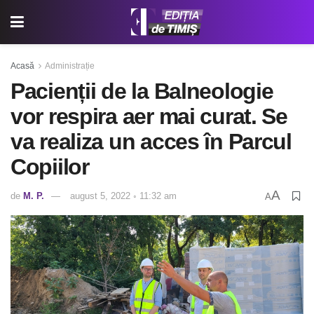
Acasă
Administrație
Pacienții de la Balneologie
vor respira aer mai curat. Se
va realiza un acces în Parcul
Copiilor
A
de
M. P.
august 5, 2022 ◦ 11:32 am
A