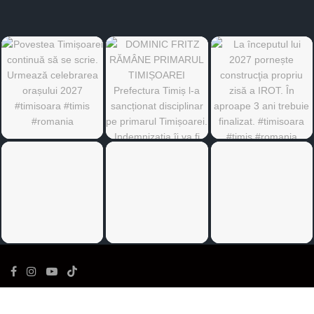
©
Ediția de Timiș
- Toate drepturile rezervate