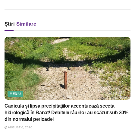
Știri
Similare
MEDIU
Canicula și lipsa precipitațiilor accentuează seceta
hidrologică în Banat! Debitele râurilor au scăzut sub 30%
din normalul perioadei
AUGUST 6, 2026