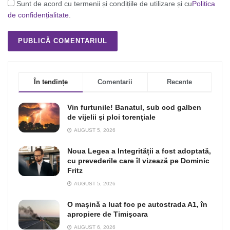
Sunt de acord cu termenii și condițiile de utilizare și cu
Politica
de confidențialitate
.
În tendințe
Comentarii
Recente
Vin furtunile! Banatul, sub cod galben
de vijelii şi ploi torenţiale
AUGUST 5, 2026
Noua Legea a Integrității a fost adoptată,
cu prevederile care îl vizează pe Dominic
Fritz
AUGUST 5, 2026
O maşină a luat foc pe autostrada A1, în
apropiere de Timişoara
AUGUST 6, 2026