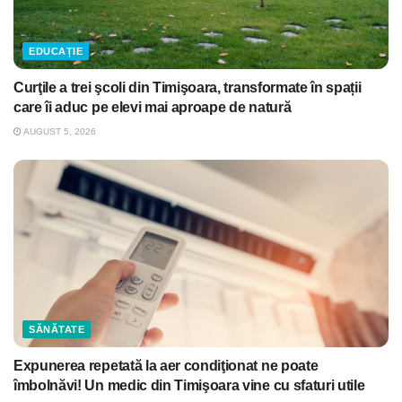
EDUCAȚIE
Curţile a trei şcoli din Timişoara, transformate în spații
care îi aduc pe elevi mai aproape de natură
AUGUST 5, 2026
SĂNĂTATE
Expunerea repetată la aer condiţionat ne poate
îmbolnăvi! Un medic din Timişoara vine cu sfaturi utile