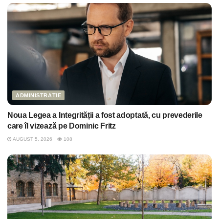
ADMINISTRAȚIE
Noua Legea a Integrității a fost adoptată, cu prevederile
care îl vizează pe Dominic Fritz
AUGUST 5, 2026
108