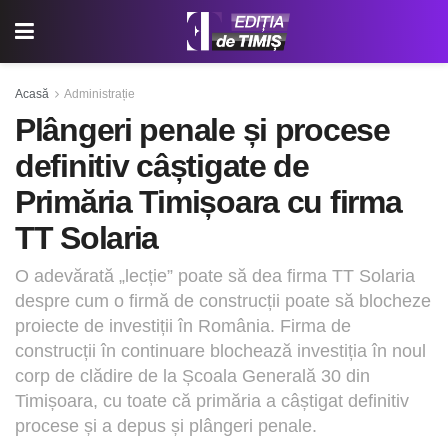
Acasă
Administrație
Plângeri penale și procese
definitiv câștigate de
Primăria Timișoara cu firma
TT Solaria
O adevărată „lecție” poate să dea firma TT Solaria
despre cum o firmă de construcții poate să blocheze
proiecte de investiții în România. Firma de
construcții în continuare blochează investiția în noul
corp de clădire de la Școala Generală 30 din
Timișoara, cu toate că primăria a câștigat definitiv
procese și a depus și plângeri penale.