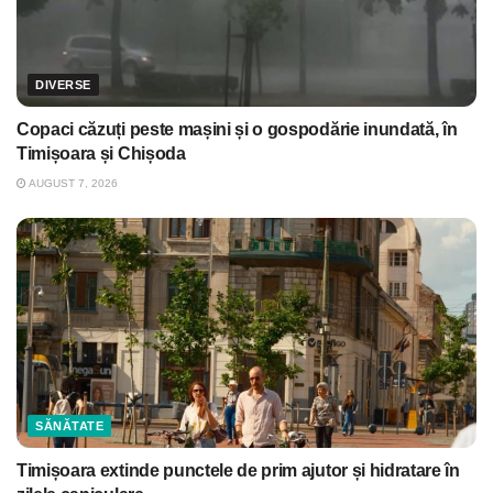
DIVERSE
Copaci căzuți peste mașini și o gospodărie inundată, în
Timișoara și Chișoda
AUGUST 7, 2026
SĂNĂTATE
Timișoara extinde punctele de prim ajutor și hidratare în