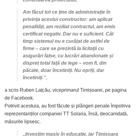
Am făcut tot ce ține de administrație în
privința acestui constructor: am aplicat
penalități, am reziliat contractul, am emis
certificat negativ. Dar nu e suficient. Cât
timp sistemul nu e curățat de astfel de
firme – care se prezintă la licitații cu
asigurări false, cu lucrări abandonate și
dispreț total față de lege – vom fi, din
păcate, doar încetiniți. Nu opriți, dar
încetiniți.”,
a scris Ruben Lațcău, viceprimarul Timișoarei, pe pagina
de Facebook.
Potrivit acestuia, au fost făcute și plângeri penale împotriva
reprezentanților companiei TT Solaria, însă, deocamdată,
măsurile lipsesc.
„
Investim masiv în educație, iar Timișoara