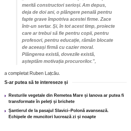
merită constructori serioși. Am depus,
deja de doi ani, o plângere penală pentru
fapte grave împotriva acestei firme. Zace
într-un sertar. Și, în tot acest timp, proiecte
care ar trebui să fie pentru copii, pentru
profesori, pentru educație, rămân blocate
de aceeași firmă cu cazier moral.
Plângerea există, dovezile există,
așteptăm motivația procurorilor.”,
a completat Ruben Lațcău.
S-ar putea să te intereseze și
Resturile vegetale din Remetea Mare și Ianova ar putea fi
transformate în peleți și brichete
Șantierul de la pasajul Slavici–Polonă avansează.
Echipele de muncitori lucrează zi și noapte