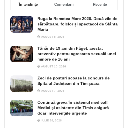
În tendințe
Comentarii
Recente
Ruga la Remetea Mare 2026. Două zile de
sărbătoare, folclor și spectacol de Sfânta
Maria
AUGUST 5, 2026
Tânăr de 19 ani din Făget, arestat
preventiv pentru agresarea sexuală unei
minore de 16 ani
AUGUST 10, 2026
Zeci de posturi scoase la concurs de
Spitalul Județean din Timișoara
AUGUST 7, 2026
Continuă greva în sistemul medical!
Medici și asistente din Timiș asigură
doar intervențiile urgente
IULIE 29, 2026