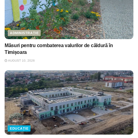
ADMINISTRAȚIE
Măsuri pentru combaterea valurilor de căldură în
Timișoara
AUGUST 10, 2026
EDUCAȚIE