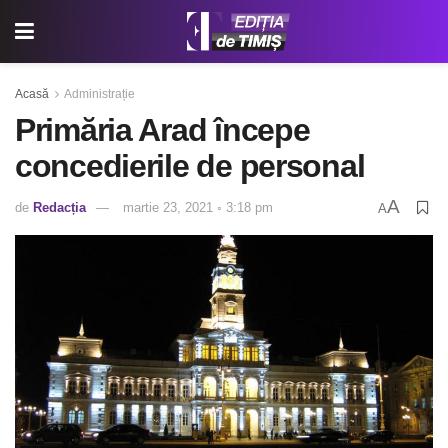
Acasă
Administrație
Primăria Arad începe
concedierile de personal
A
de
Redacția
martie 23, 2021 ◦ 3:18 pm
A