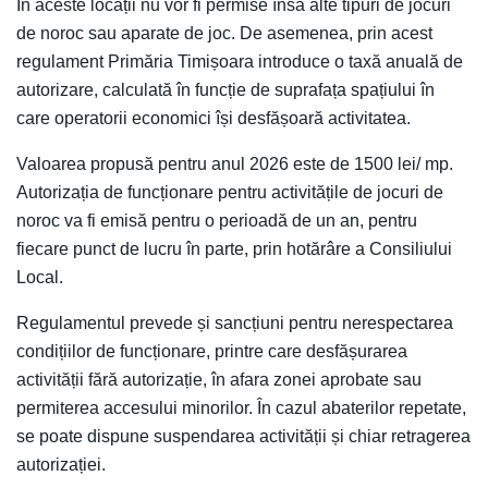
În aceste locații nu vor fi permise însă alte tipuri de jocuri
de noroc sau aparate de joc. De asemenea, prin acest
regulament Primăria Timișoara introduce o taxă anuală de
autorizare, calculată în funcție de suprafața spațiului în
care operatorii economici își desfășoară activitatea.
Valoarea propusă pentru anul 2026 este de 1500 lei/ mp.
Autorizația de funcționare pentru activitățile de jocuri de
noroc va fi emisă pentru o perioadă de un an, pentru
fiecare punct de lucru în parte, prin hotărâre a Consiliului
Local.
Regulamentul prevede și sancțiuni pentru nerespectarea
condițiilor de funcționare, printre care desfășurarea
activității fără autorizație, în afara zonei aprobate sau
permiterea accesului minorilor. În cazul abaterilor repetate,
se poate dispune suspendarea activității și chiar retragerea
autorizației.