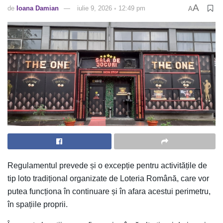
A
de
Ioana Damian
iulie 9, 2026 ◦ 12:49 pm
A
Regulamentul prevede și o excepție pentru activitățile de
tip loto tradițional organizate de Loteria Română, care vor
putea funcționa în continuare și în afara acestui perimetru,
în spațiile proprii.