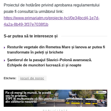
Proiectul de hotărâre privind aprobarea regulamentului
poate fi consultat la următorul link:
https://www.primariatm.ro/proiecte-hcl/0e34bcd4-1e7d-
4a2a-8b49-3f37e7038f1b
S-ar putea să te intereseze și
Resturile vegetale din Remetea Mare și Ianova ar putea fi
transformate în peleți și brichete
Șantierul de la pasajul Slavici–Polonă avansează.
Echipele de muncitori lucrează zi și noapte
Etichete:
jocuri de noroc
PUBLICITATE