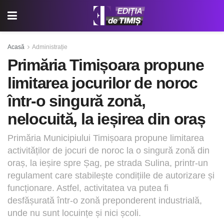
Acasă
Administrație
Primăria Timișoara propune
limitarea jocurilor de noroc
într-o singură zonă,
nelocuită, la ieșirea din oraș
Primăria Municipiului Timișoara propune limitarea
activităților de jocuri de noroc la o singură zonă din
oraș, la ieșire spre Șag, pe strada Sulina, printr-un
regulament care stabilește condițiile de autorizare și
funcționare. Astfel, activitatea va putea fi
desfășurată într-o zonă preponderent industrială,
unde nu sunt locuințe și nici școli.