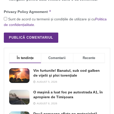
*
Privacy Policy Agreement
Sunt de acord cu termenii și condițiile de utilizare și cu
Politica
de confidențialitate
.
În tendințe
Comentarii
Recente
Vin furtunile! Banatul, sub cod galben
de vijelii şi ploi torenţiale
AUGUST 5, 2026
O maşină a luat foc pe autostrada A1, în
apropiere de Timişoara
AUGUST 6, 2026
Două persoane aflate pe motocicletă,