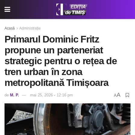
Acasă
Administrație
Primarul Dominic Fritz
propune un parteneriat
strategic pentru o rețea de
tren urban în zona
metropolitană Timișoara
A
de
M. P.
mai 25, 2026 ◦ 12:16 pm
A