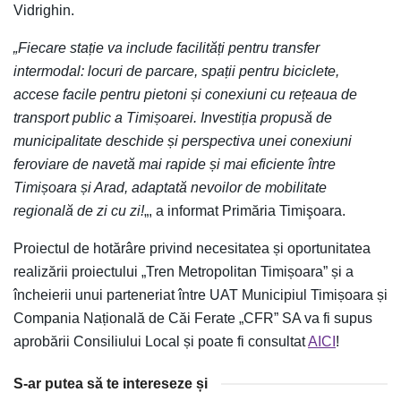
Vidrighin.
„Fiecare stație va include facilități pentru transfer
intermodal: locuri de parcare, spații pentru biciclete,
accese facile pentru pietoni și conexiuni cu rețeaua de
transport public a Timișoarei. Investiția propusă de
municipalitate deschide și perspectiva unei conexiuni
feroviare de navetă mai rapide și mai eficiente între
Timișoara și Arad, adaptată nevoilor de mobilitate
regională de zi cu zi!
„, a informat Primăria Timişoara.
Proiectul de hotărâre privind necesitatea și oportunitatea
realizării proiectului „Tren Metropolitan Timișoara” și a
încheierii unui parteneriat între UAT Municipiul Timișoara și
Compania Națională de Căi Ferate „CFR” SA va fi supus
aprobării Consiliului Local și poate fi consultat
AICI
!
S-ar putea să te intereseze și