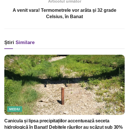
Articolul următor
A venit vara! Termometrele vor arăta şi 32 grade
Celsius, în Banat
Știri
Similare
MEDIU
Canicula și lipsa precipitațiilor accentuează seceta
hidrologică în Banat! Debitele râurilor au scăzut sub 30%