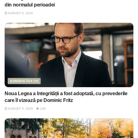
din normalul perioadei
AUGUST 6, 2026
ADMINISTRAȚIE
Noua Legea a Integrității a fost adoptată, cu prevederile
care îl vizează pe Dominic Fritz
AUGUST 5, 2026
109