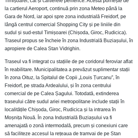
Timișoarei, cât și cartierele periferice. Acesta pornește de
la cartierul Aeroport, continuă prin zona Meteo până la
Gara de Nord, iar apoi spre zona industrială Freidorf, pe
lângă centrul comercial Shopping City și pe liniile din
sudul și sud-estul Timișoarei (Chișoda, Giroc, Rudicica).
Traseul propus se încheie în zona Industrială Buziașului, în
apropiere de Calea Stan Vidrighin.
Traseul va fi integrat cu stațiile de pe coridorul feroviar aflat
în reabilitare. Municipalitatea a prevăzut suplimentar stații
în zona Oituz, la Spitalul de Copii „Louis Țurcanu”, în
Freidorf, pe strada Ardealului, și în zona centrului
comercial de pe Calea Șagului. Totodată, extinderea
traseului către sudul ariei metropolitane include stații în
localitățile Chișoda, Giroc, Rudicica și la intrarea în
Moșnița Nouă. În zona Industrială Buziașului va fi
amenajată o zonă intermodală, precum și conexiuni care
să faciliteze accesul la rețeaua de tramvai de pe Stan