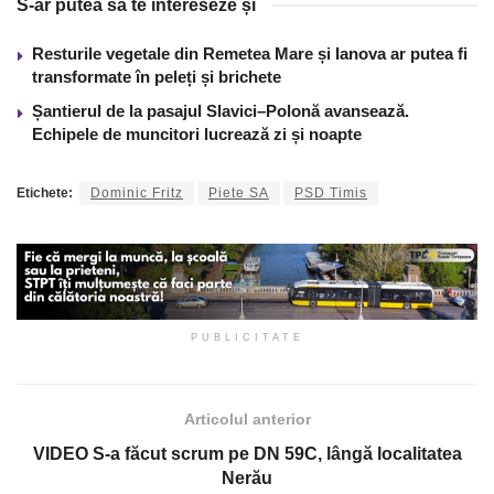
S-ar putea să te intereseze și
Resturile vegetale din Remetea Mare și Ianova ar putea fi
transformate în peleți și brichete
Șantierul de la pasajul Slavici–Polonă avansează.
Echipele de muncitori lucrează zi și noapte
Etichete:
Dominic Fritz
Piete SA
PSD Timis
PUBLICITATE
Articolul anterior
VIDEO S-a făcut scrum pe DN 59C, lângă localitatea
Nerău