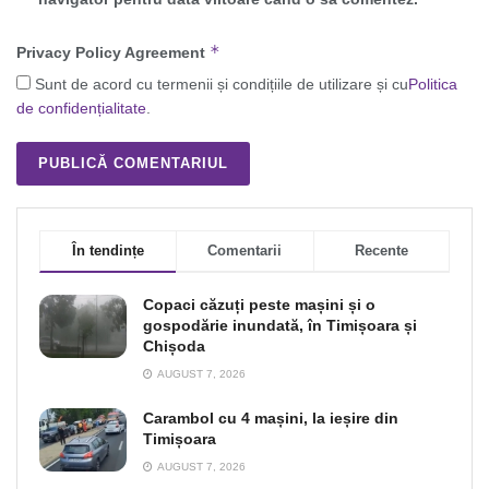
*
Privacy Policy Agreement
Sunt de acord cu termenii și condițiile de utilizare și cu
Politica
de confidențialitate
.
În tendințe
Comentarii
Recente
Copaci căzuți peste mașini și o
gospodărie inundată, în Timișoara și
Chișoda
AUGUST 7, 2026
Carambol cu 4 mașini, la ieșire din
Timișoara
AUGUST 7, 2026