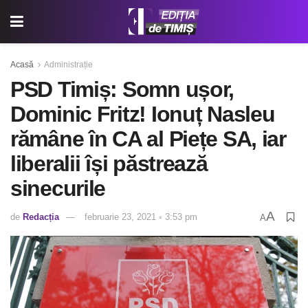
Acasă
Administrație
PSD Timiș: Somn ușor,
Dominic Fritz! Ionuț Nasleu
rămâne în CA al Piețe SA, iar
liberalii își păstrează
sinecurile
A
de
Redacția
februarie 23, 2021 ◦ 3:53 pm
A