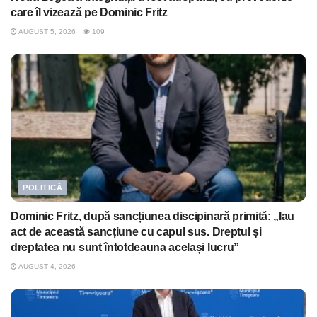
care îl vizează pe Dominic Fritz
AUGUST 5, 2026
109
POLITICĂ
Dominic Fritz, după sancțiunea discipinară primită: „Iau
act de această sancțiune cu capul sus. Dreptul și
dreptatea nu sunt întotdeauna același lucru”
AUGUST 4, 2026