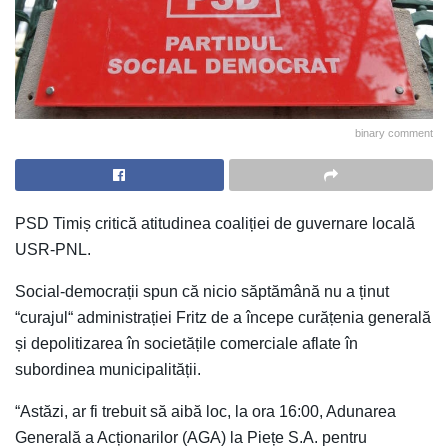
binary comment
PSD Timiș critică atitudinea coaliției de guvernare locală
USR-PNL.
Social-democrații spun că nicio săptămână nu a ținut
“curajul“ administrației Fritz de a începe curățenia generală
și depolitizarea în societățile comerciale aflate în
subordinea municipalității.
“Astăzi, ar fi trebuit să aibă loc, la ora 16:00, Adunarea
Generală a Acționarilor (AGA) la Piețe S.A. pentru