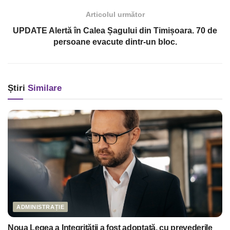
Articolul următor
UPDATE Alertă în Calea Șagului din Timișoara. 70 de
persoane evacute dintr-un bloc.
Știri
Similare
ADMINISTRAȚIE
Noua Legea a Integrității a fost adoptată, cu prevederile