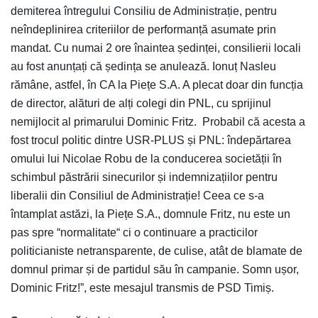
demiterea întregului Consiliu de Administrație, pentru
neîndeplinirea criteriilor de performanță asumate prin
mandat. Cu numai 2 ore înaintea ședinței, consilierii locali
au fost anunțați că ședința se anulează. Ionuț Nasleu
rămâne, astfel, în CA la Piețe S.A. A plecat doar din funcția
de director, alături de alți colegi din PNL, cu sprijinul
nemijlocit al primarului Dominic Fritz. Probabil că acesta a
fost trocul politic dintre USR-PLUS și PNL: îndepărtarea
omului lui Nicolae Robu de la conducerea societății în
schimbul păstrării sinecurilor și indemnizațiilor pentru
liberalii din Consiliul de Administrație! Ceea ce s-a
întamplat astăzi, la Piețe S.A., domnule Fritz, nu este un
pas spre “normalitate“ ci o continuare a practicilor
politicianiste netransparente, de culise, atât de blamate de
domnul primar și de partidul său în campanie. Somn ușor,
Dominic Fritz!”, este mesajul transmis de PSD Timiș.