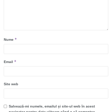
*
Nume
*
Email
Site web
Salvează-mi numele, emailul și site-ul web în acest
navigator pentru data viitoare când o să comentez.