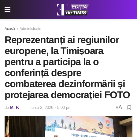
Acasă
Administrație
Reprezentanți ai regiunilor
europene, la Timișoara
pentru a participa la o
conferință despre
combaterea dezinformării și
protejarea democrației FOTO
A
de
M. P.
iunie 2, 2026 ◦ 5:00 pm
A