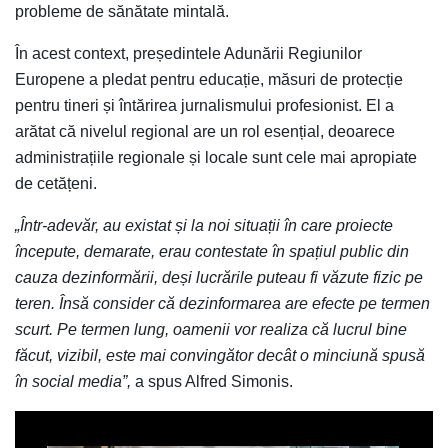
probleme de sănătate mintală.
În acest context, președintele Adunării Regiunilor
Europene a pledat pentru educație, măsuri de protecție
pentru tineri și întărirea jurnalismului profesionist. El a
arătat că nivelul regional are un rol esențial, deoarece
administrațiile regionale și locale sunt cele mai apropiate
de cetățeni.
„Într-adevăr, au existat și la noi situații în care proiecte
începute, demarate, erau contestate în spațiul public din
cauza dezinformării, deși lucrările puteau fi văzute fizic pe
teren. Însă consider că dezinformarea are efecte pe termen
scurt. Pe termen lung, oamenii vor realiza că lucrul bine
făcut, vizibil, este mai convingător decât o minciună spusă
în social media”,
a spus Alfred Simonis.