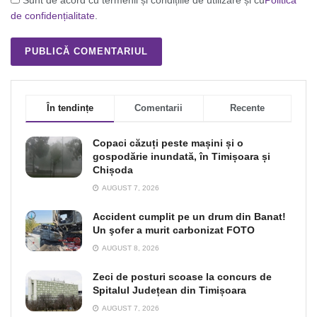
Sunt de acord cu termenii și condițiile de utilizare și cu
Politica
de confidențialitate
.
În tendințe
Comentarii
Recente
Copaci căzuți peste mașini și o
gospodărie inundată, în Timișoara și
Chișoda
AUGUST 7, 2026
Accident cumplit pe un drum din Banat!
Un şofer a murit carbonizat FOTO
AUGUST 8, 2026
Zeci de posturi scoase la concurs de
Spitalul Județean din Timișoara
AUGUST 7, 2026