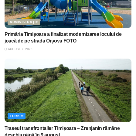
ADMINISTRAȚIE
Primăria Timişoara a finalizat modernizarea locului de
joacă de pe strada Orșova FOTO
AUGUST 7, 2026
TURISM
Traseul transfrontalier Timișoara – Zrenjanin rămâne
deschis până în 9 august