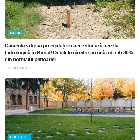
MEDIU
Canicula și lipsa precipitațiilor accentuează seceta
hidrologică în Banat! Debitele râurilor au scăzut sub 30%
din normalul perioadei
AUGUST 6, 2026
EDUCAȚIE