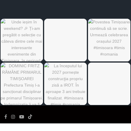
©
Ediția de Timiș
- Toate drepturile rezervate