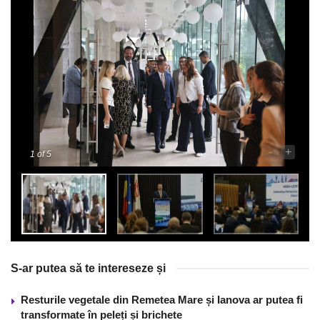
-
+
1
of 5
S-ar putea să te intereseze și
Resturile vegetale din Remetea Mare și Ianova ar putea fi
transformate în peleți și brichete