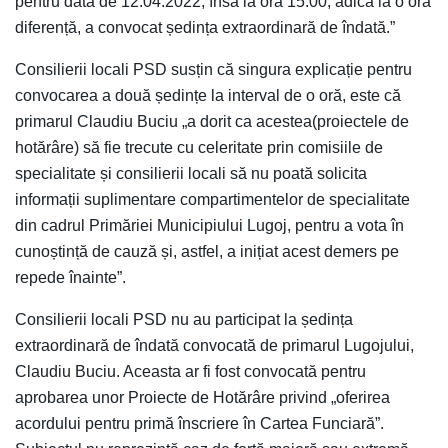
pentru data de 12.04.2022, însă la ora 15.00, adică la o oră
diferență, a convocat ședința extraordinară de îndată.”
Consilierii locali PSD susțin că singura explicație pentru
convocarea a două ședințe la interval de o oră, este că
primarul Claudiu Buciu „a dorit ca acestea(proiectele de
hotărâre) să fie trecute cu celeritate prin comisiile de
specialitate și consilierii locali să nu poată solicita
informații suplimentare compartimentelor de specialitate
din cadrul Primăriei Municipiului Lugoj, pentru a vota în
cunoștință de cauză și, astfel, a inițiat acest demers pe
repede înainte”.
Consilierii locali PSD nu au participat la ședința
extraordinară de îndată convocată de primarul Lugojului,
Claudiu Buciu. Aceasta ar fi fost convocată pentru
aprobarea unor Proiecte de Hotărâre privind „oferirea
acordului pentru primă înscriere în Cartea Funciară”.