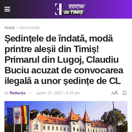
Acasă
Administrație
Ședințele de îndată, modă
printre aleșii din Timiș!
Primarul din Lugoj, Claudiu
Buciu acuzat de convocarea
ilegală a unor ședințe de CL
A
de
Redacția
aprilie 20, 2022 ◦ 8:43 pm
A