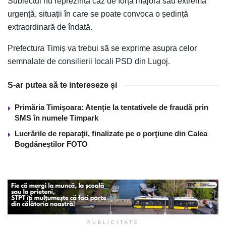
Subiectul nu reprezintă caz de forță majoră sau extremă
urgență, situații în care se poate convoca o ședință
extraordinară de îndată.
Prefectura Timiș va trebui să se exprime asupra celor
semnalate de consilierii locali PSD din Lugoj.
S-ar putea să te intereseze și
Primăria Timişoara: Atenție la tentativele de fraudă prin
SMS în numele Timpark
Lucrările de reparaţii, finalizate pe o porţiune din Calea
Bogdăneştilor FOTO
PUBLICITATE