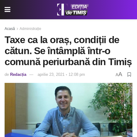
Acasă
Administrație
Taxe ca la oraș, condiții de
cătun. Se întâmplă într-o
comună periurbană din Timiș
A
de
Redacția
aprilie 23, 2021 ◦ 12:08 pm
A