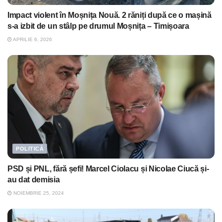
Impact violent în Moșnița Nouă. 2 răniți după ce o mașină
s-a izbit de un stâlp pe drumul Moșnița – Timișoara
APRILIE 6, 2026
POLITICĂ
PSD și PNL, fără șefi! Marcel Ciolacu și Nicolae Ciucă și-
au dat demisia
NOIEMBRIE 25, 2024