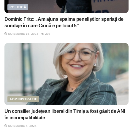
POLITICĂ
Dominic Fritz: „Am ajuns spaima peneliștilor speriați de
sondaje în care Ciucă e pe locul 5”
NOIEMBRIE 16, 2024
208
ADMINISTRAȚIE
Un consilier județean liberal din Timiș a fost găsit de ANI
în incompatibilitate
NOIEMBRIE 4, 2024