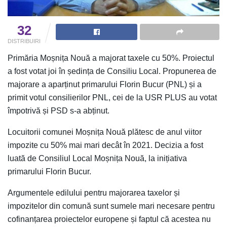
32
DISTRIBUIRI
Primăria Moșnița Nouă a majorat taxele cu 50%. Proiectul
a fost votat joi în ședința de Consiliu Local. Propunerea de
majorare a aparținut primarului Florin Bucur (PNL) și a
primit votul consilierilor PNL, cei de la USR PLUS au votat
împotrivă și PSD s-a abținut.
Locuitorii comunei Moșnița Nouă plătesc de anul viitor
impozite cu 50% mai mari decât în 2021. Decizia a fost
luată de Consiliul Local Moșnița Nouă, la inițiativa
primarului Florin Bucur.
Argumentele edilului pentru majorarea taxelor și
impozitelor din comună sunt sumele mari necesare pentru
cofinanțarea proiectelor europene și faptul că acestea nu