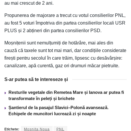
au mai crescut de 2 ani.
Propunerea de majorare a trecut cu votul consilierilor PNL,
au fost 5 voturi împotriva din partea consilierilor locali USR
PLUS și 2 abțineri din partea consilierilor PSD.
Moșnițenii sunt nemulțumiți de hotărâre, mai ales din
cauză că taxele sunt tot mai mari, dar condițiile considerate
firești pentru secolul în care trăim, lipsesc cu desăvârșire:
canalizare, apă curentă, gaz ori drumuri măcar pietruite.
S-ar putea să te intereseze și
Resturile vegetale din Remetea Mare și Ianova ar putea fi
transformate în peleți și brichete
Șantierul de la pasajul Slavici–Polonă avansează.
Echipele de muncitori lucrează zi și noapte
Etichete:
Mosnita Noua
PNL