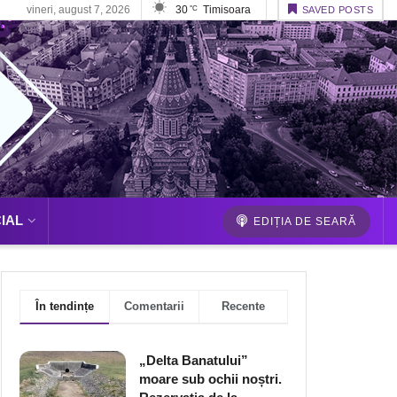
vineri, august 7, 2026
30
Timisoara
°C
SAVED POSTS
IAL
EDIȚIA DE SEARĂ
În tendințe
Comentarii
Recente
„Delta Banatului”
moare sub ochii noștri.