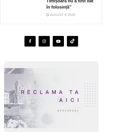
Timișoara nu a fost dat
în folosință”
AUGUST 6, 2026