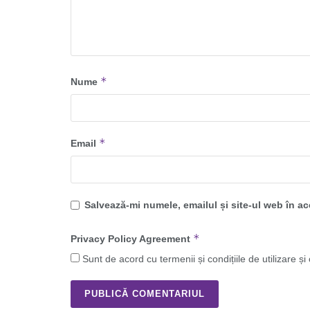
*
Nume
*
Email
Salvează-mi numele, emailul și site-ul web în a
*
Privacy Policy Agreement
Sunt de acord cu termenii și condițiile de utilizare și