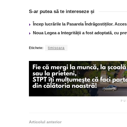
S-ar putea să te intereseze și
Încep lucrările la Pasarela Îndrăgostiților. Acces
Noua Legea a Integrității a fost adoptată, cu pre
Etichete:
timisoara
PU
Articolul anterior