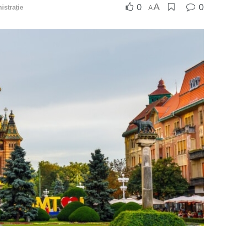
A
0
0
istrație
A