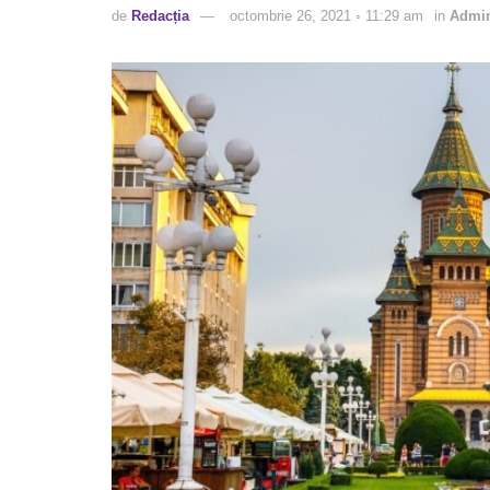
de
Redacția
octombrie 26, 2021 ◦ 11:29 am
in
Admin