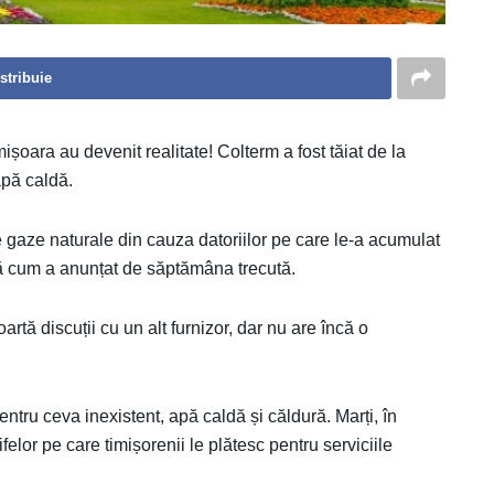
stribuie
ișoara au devenit realitate! Colterm a fost tăiat de la
apă caldă.
de gaze naturale din cauza datoriilor pe care le-a acumulat
upă cum a anunțat de săptămâna trecută.
artă discuții cu un alt furnizor, dar nu are încă o
ntru ceva inexistent, apă caldă și căldură. Marți, în
felor pe care timișorenii le plătesc pentru serviciile