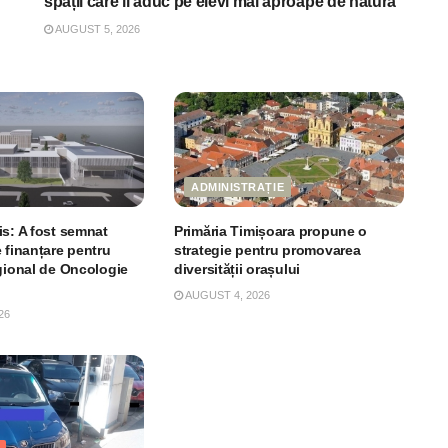
spații care îi aduc pe elevi mai aproape de natură
AUGUST 5, 2026
ADMINISTRAȚIE
is: A fost semnat
Primăria Timișoara propune o
 finanțare pentru
strategie pentru promovarea
egional de Oncologie
diversității orașului
AUGUST 4, 2026
26