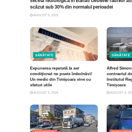
seceta hidrologică în Banat! Debitele râurilor au
scăzut sub 30% din normalul perioadei
AUGUST 6, 2026
SĂNĂTATE
SĂNĂTATE
Expunerea repetată la aer
Alfred Simon
condiţionat ne poate îmbolnăvi!
contractul de
Un medic din Timişoara vine cu
Institutul R
sfaturi utile
Timișoara
AUGUST 5, 2026
AUGUST 4, 20