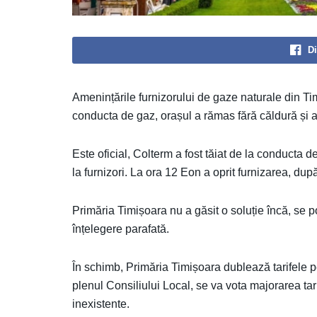
Di
Amenințările furnizorului de gaze naturale din Tim
conducta de gaz, orașul a rămas fără căldură și 
Este oficial, Colterm a fost tăiat de la conducta 
la furnizori. La ora 12 Eon a oprit furnizarea, d
Primăria Timișoara nu a găsit o soluție încă, se po
înțelegere parafată.
În schimb, Primăria Timișoara dublează tarifele pe
plenul Consiliului Local, se va vota majorarea tari
inexistente.