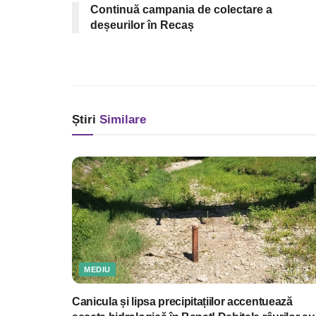
Continuă campania de colectare a
deșeurilor în Recaș
Știri
Similare
MEDIU
Canicula și lipsa precipitațiilor accentuează