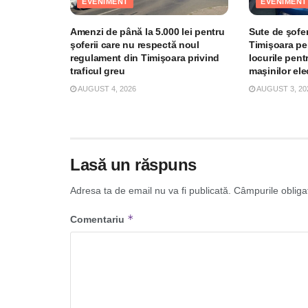
EVENIMENT
EVENIMENT
Amenzi de până la 5.000 lei pentru
Sute de şofer
şoferii care nu respectă noul
Timişoara pe
regulament din Timişoara privind
locurile pent
traficul greu
maşinilor el
AUGUST 4, 2026
AUGUST 3, 20
Lasă un răspuns
Adresa ta de email nu va fi publicată.
Câmpurile obliga
*
Comentariu