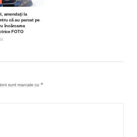
i, amendaţi la
ntru că au parcat pe
ru încărcarea
ectrice FOTO
26
*
torii sunt marcate cu