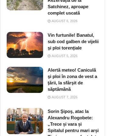
Rezervația de la
Satchinez, aproape
complet uscată
AUGUST 6, 2026
Vin furtunile! Banatul,
sub cod galben de vijelii
şi ploi torenţiale
AUGUST 5, 2026
Alertă meteo! Caniculă
şi ploi în zona de vest a
ţării, la sfârşit de
săptămână
AUGUST 7, 2026
Sorin Şipoş, atac la
Alexandru Rogobete:
„Trece și vara și
Spitalul pentru mari arși