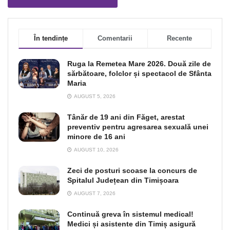
În tendințe
Comentarii
Recente
Ruga la Remetea Mare 2026. Două zile de
sărbătoare, folclor și spectacol de Sfânta
Maria
AUGUST 5, 2026
Tânăr de 19 ani din Făget, arestat
preventiv pentru agresarea sexuală unei
minore de 16 ani
AUGUST 10, 2026
Zeci de posturi scoase la concurs de
Spitalul Județean din Timișoara
AUGUST 7, 2026
Continuă greva în sistemul medical!
Medici și asistente din Timiș asigură