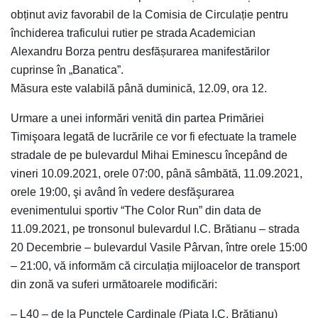
obținut aviz favorabil de la Comisia de Circulație pentru
închiderea traficului rutier pe strada Academician
Alexandru Borza pentru desfășurarea manifestărilor
cuprinse în „Banatica”.
Măsura este valabilă până duminică, 12.09, ora 12.
Urmare a unei informări venită din partea Primăriei
Timişoara legată de lucrările ce vor fi efectuate la tramele
stradale de pe bulevardul Mihai Eminescu începând de
vineri 10.09.2021, orele 07:00, până sâmbătă, 11.09.2021,
orele 19:00, şi având în vedere desfăşurarea
evenimentului sportiv “The Color Run” din data de
11.09.2021, pe tronsonul bulevardul I.C. Brătianu – strada
20 Decembrie – bulevardul Vasile Pârvan, între orele 15:00
– 21:00, vă informăm că circulația mijloacelor de transport
din zonă va suferi următoarele modificări:
– L40 – de la Punctele Cardinale (Piața I.C. Brătianu)