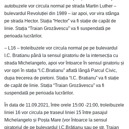
autobuzele vor circula normal pe strada Martin Luther –
bulevardul Revoluției din 1989 – iar apoi, vor vira stânga
pe strada Hector. Stația “Hector” va fi stație de capăt de
linie. Stația “Traian Grozăvescu” va fi suspendată pe
perioada lucrărilor.
– L16 – troleibuzele vor circula normal pe pe bulevardul
I.C. Bratianu până la sensul giratoriu de la intersecția cu
strada Michelangelo, apoi vor întoarce în sensul giratoriu și
vor opri în stația “I.C.Bratianu” aflată lângă Parcul Civic,
dupa trecerea de pietoni. Stația “I.C. Bratianu” va fi stație
de capăt de linie. Stația “Traian Grozăvescu” va fi
suspendată pe perioada lucrărilor.
În data de 11.09.2021, între orele 15:00 -21:00, troleibuzele
liniei 16 vor circula pe traseul liniei 15 între pasajul
Michelangelo și Poșta Mare (vor întoarce la sensul
giratoriul de pe bulevardul I.C.Brătianu sau pe str. Traian