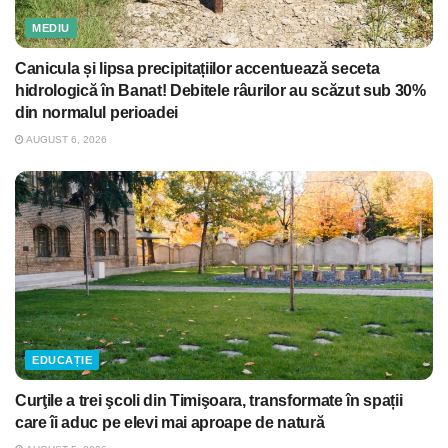
MEDIU
Canicula și lipsa precipitațiilor accentuează seceta
hidrologică în Banat! Debitele râurilor au scăzut sub 30%
din normalul perioadei
AUGUST 6, 2026
EDUCAȚIE
Curţile a trei şcoli din Timişoara, transformate în spații
care îi aduc pe elevi mai aproape de natură