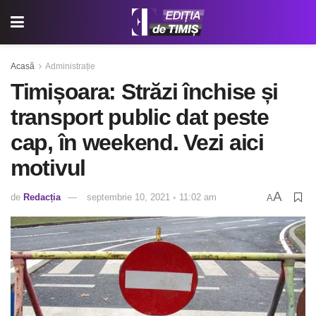
Acasă
Administrație
Timișoara: Străzi închise și
transport public dat peste
cap, în weekend. Vezi aici
motivul
A
de
Redacția
septembrie 10, 2021 ◦ 11:02 am
A