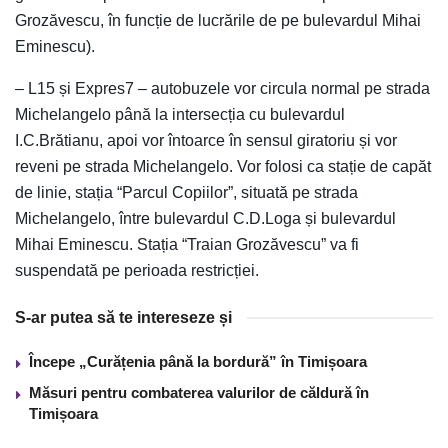
Grozăvescu, în funcție de lucrările de pe bulevardul Mihai
Eminescu).
– L15 și Expres7 – autobuzele vor circula normal pe strada
Michelangelo până la intersecția cu bulevardul
I.C.Brătianu, apoi vor întoarce în sensul giratoriu și vor
reveni pe strada Michelangelo. Vor folosi ca stație de capăt
de linie, stația “Parcul Copiilor”, situată pe strada
Michelangelo, între bulevardul C.D.Loga și bulevardul
Mihai Eminescu. Stația “Traian Grozăvescu” va fi
suspendată pe perioada restricției.
S-ar putea să te intereseze și
Începe „Curățenia până la bordură” în Timișoara
Măsuri pentru combaterea valurilor de căldură în
Timișoara