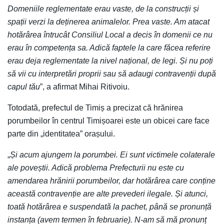
Domeniile reglementate erau vaste, de la construcții și
spații verzi la deținerea animalelor. Prea vaste. Am atacat
hotărârea întrucât Consiliul Local a decis în domenii ce nu
erau în competența sa. Adică faptele la care făcea referire
erau deja reglementate la nivel național, de legi. Și nu poți
să vii cu interpretări proprii sau să adaugi contravenții după
capul tău
”, a afirmat Mihai Ritivoiu.
Totodată, prefectul de Timiș a precizat că hrănirea
porumbeilor în centrul Timișoarei este un obicei care face
parte din „identitatea” orașului.
„
Și acum ajungem la porumbei. Ei sunt victimele colaterale
ale poveștii. Adică problema Prefecturii nu este cu
amendarea hrănirii porumbeilor, dar hotărârea care conține
această contravenție are alte prevederi ilegale. Și atunci,
toată hotărârea e suspendată la pachet, până se pronunță
instanța (avem termen în februarie).
N-am să mă pronunț