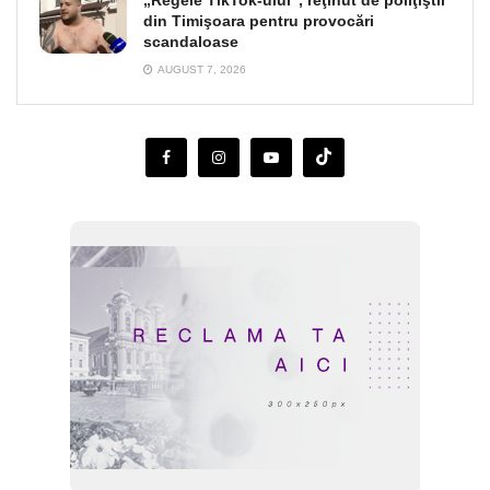
„Regele TikTok-ului”, reţinut de poliţiştii
din Timişoara pentru provocări
scandaloase
AUGUST 7, 2026