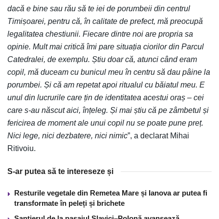
dacă e bine sau rău să te iei de porumbeii din centrul
Timișoarei, pentru că, în calitate de prefect, mă preocupă
legalitatea chestiunii. Fiecare dintre noi are propria sa
opinie. Mult mai critică îmi pare situația ciorilor din Parcul
Catedralei, de exemplu. Știu doar că, atunci când eram
copil, mă duceam cu bunicul meu în centru să dau pâine la
porumbei. Și că am repetat apoi ritualul cu băiatul meu. E
unul din lucrurile care țin de identitatea acestui oraș – cei
care s-au născut aici, înțeleg. Și mai știu că pe zâmbetul și
fericirea de moment ale unui copil nu se poate pune preț.
Nici lege, nici dezbatere, nici nimic
”, a declarat Mihai
Ritivoiu.
S-ar putea să te intereseze și
Resturile vegetale din Remetea Mare și Ianova ar putea fi
transformate în peleți și brichete
Șantierul de la pasajul Slavici–Polonă avansează.