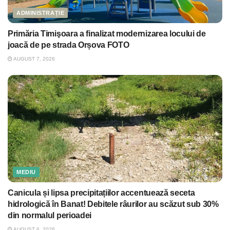
ADMINISTRAȚIE
Primăria Timişoara a finalizat modernizarea locului de
joacă de pe strada Orșova FOTO
AUGUST 7, 2026
MEDIU
Canicula și lipsa precipitațiilor accentuează seceta
hidrologică în Banat! Debitele râurilor au scăzut sub 30%
din normalul perioadei
AUGUST 6, 2026