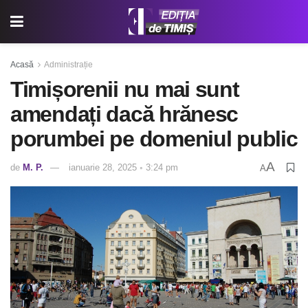
Acasă
Administrație
Timișorenii nu mai sunt
amendați dacă hrănesc
porumbei pe domeniul public
A
de
M. P.
ianuarie 28, 2025 ◦ 3:24 pm
A