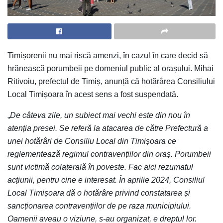
Timișorenii nu mai riscă amenzi, în cazul în care decid să
hrănească porumbeii pe domeniul public al orașului. Mihai
Ritivoiu, prefectul de Timiș, anunță că hotărârea Consiliului
Local Timișoara în acest sens a fost suspendată.
„
De câteva zile, un subiect mai vechi este din nou în
atenția presei. Se referă la atacarea de către Prefectură a
unei hotărâri de Consiliu Local din Timișoara ce
reglementează regimul contravențiilor din oraș. Porumbeii
sunt victimă colaterală în poveste. Fac aici rezumatul
acțiunii, pentru cine e interesat. În aprilie 2024, Consiliul
Local Timișoara dă o hotărâre privind constatarea și
sancționarea contravențiilor de pe raza municipiului.
Oamenii aveau o viziune, s-au organizat, e dreptul lor.