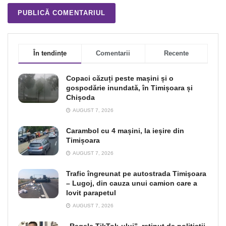
În tendințe
Comentarii
Recente
Copaci căzuți peste mașini și o
gospodărie inundată, în Timișoara și
Chișoda
AUGUST 7, 2026
Carambol cu 4 mașini, la ieșire din
Timișoara
AUGUST 7, 2026
Trafic îngreunat pe autostrada Timişoara
– Lugoj, din cauza unui camion care a
lovit parapetul
AUGUST 7, 2026