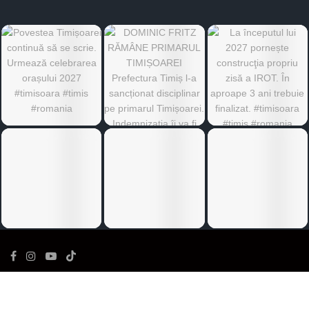
©
Ediția de Timiș
- Toate drepturile rezervate