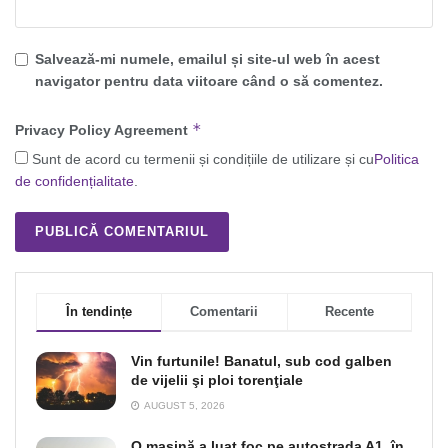
Salvează-mi numele, emailul și site-ul web în acest
navigator pentru data viitoare când o să comentez.
*
Privacy Policy Agreement
Sunt de acord cu termenii și condițiile de utilizare și cu
Politica
de confidențialitate
.
În tendințe
Comentarii
Recente
Vin furtunile! Banatul, sub cod galben
de vijelii şi ploi torenţiale
AUGUST 5, 2026
O maşină a luat foc pe autostrada A1, în