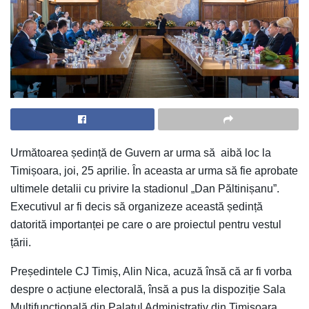
Următoarea ședință de Guvern ar urma să aibă loc la
Timișoara, joi, 25 aprilie. În aceasta ar urma să fie aprobate
ultimele detalii cu privire la stadionul „Dan Păltinișanu”.
Executivul ar fi decis să organizeze această ședință
datorită importanței pe care o are proiectul pentru vestul
țării.
Președintele CJ Timiș, Alin Nica, acuză însă că ar fi vorba
despre o acțiune electorală, însă a pus la dispoziție Sala
Multifuncțională din Palatul Administrativ din Timișoara.