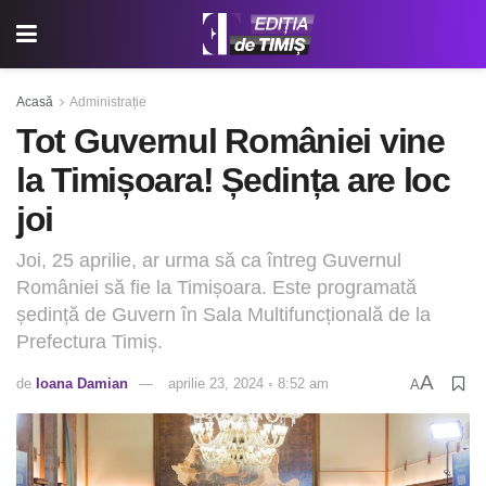
Acasă
Administrație
Tot Guvernul României vine
la Timișoara! Ședința are loc
joi
Joi, 25 aprilie, ar urma să ca întreg Guvernul
României să fie la Timișoara. Este programată
ședință de Guvern în Sala Multifuncțională de la
Prefectura Timiș.
A
de
Ioana Damian
aprilie 23, 2024 ◦ 8:52 am
A