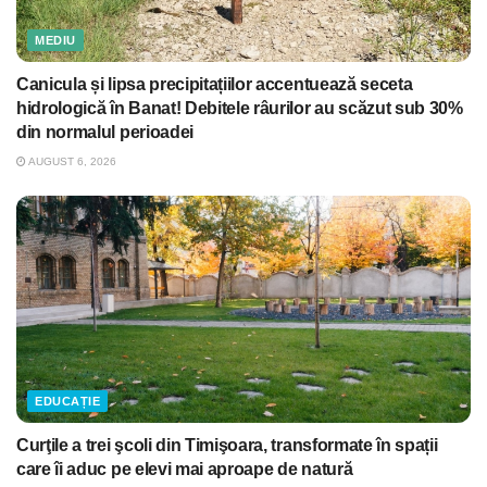
MEDIU
Canicula și lipsa precipitațiilor accentuează seceta
hidrologică în Banat! Debitele râurilor au scăzut sub 30%
din normalul perioadei
AUGUST 6, 2026
EDUCAȚIE
Curţile a trei şcoli din Timişoara, transformate în spații
care îi aduc pe elevi mai aproape de natură