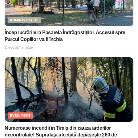
ADMINISTRAȚIE
Încep lucrările la Pasarela Îndrăgostiților. Accesul spre
Parcul Copiilor va fi închis
AUGUST 6, 2026
EVENIMENT
Numeroase incendii în Timiş din cauza arderilor
necontrolate! Suprafaţa afectată depăşeşte 260 de