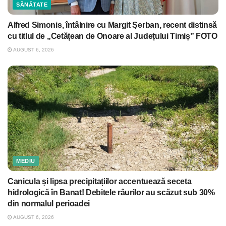
SĂNĂTATE
Alfred Simonis, întâlnire cu Margit Şerban, recent distinsă
cu titlul de „Cetățean de Onoare al Județului Timiș” FOTO
AUGUST 6, 2026
MEDIU
Canicula și lipsa precipitațiilor accentuează seceta
hidrologică în Banat! Debitele râurilor au scăzut sub 30%
din normalul perioadei
AUGUST 6, 2026