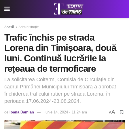
Acasă
Administrație
Trafic închis pe strada
Lorena din Timișoara, două
luni. Continuă lucrările la
rețeaua de termoficare
La solicitarea Colterm, Comisia de Circulație din
cadrul Primăriei Municipiului Timișoara a aprobat
închiderea traficului rutier pe strada Lorena, în
perioada 17.06.2024-23.08.2024.
A
de
Ioana Damian
iunie 14, 2024 ◦ 11:24 am
A