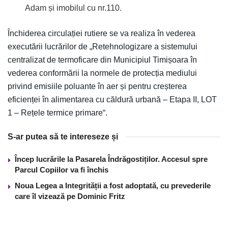
Adam și imobilul cu nr.110.
Închiderea circulației rutiere se va realiza în vederea
executării lucrărilor de „Retehnologizare a sistemului
centralizat de termoficare din Municipiul Timișoara în
vederea conformării la normele de protecția mediului
privind emisiile poluante în aer și pentru creșterea
eficienței în alimentarea cu căldură urbană – Etapa II, LOT
1 – Rețele termice primare“.
S-ar putea să te intereseze și
Încep lucrările la Pasarela Îndrăgostiților. Accesul spre
Parcul Copiilor va fi închis
Noua Legea a Integrității a fost adoptată, cu prevederile
care îl vizează pe Dominic Fritz