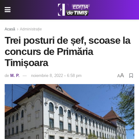
Acasă
Administrație
Trei posturi de șef, scoase la
concurs de Primăria
Timișoara
A
de
M. P.
noiembrie 8, 2022 ◦ 6:58 pm
A