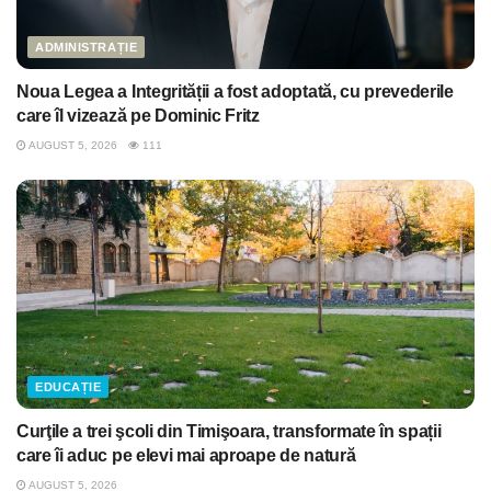
ADMINISTRAȚIE
Noua Legea a Integrității a fost adoptată, cu prevederile
care îl vizează pe Dominic Fritz
AUGUST 5, 2026
111
EDUCAȚIE
Curţile a trei şcoli din Timişoara, transformate în spații
care îi aduc pe elevi mai aproape de natură
AUGUST 5, 2026