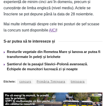
experiență de minim cinci ani în domeniu, precum și
cunoștințe de limba engleză (nivel mediu). Actele se
înscriere se pot depune până la data de 28 noiembrie.
Mai multe informații despre cele trei posturi de șef scoase
la concurs sunt disponibile
AICI
!
S-ar putea să te intereseze și
Resturile vegetale din Remetea Mare și Ianova ar putea fi
transformate în peleți și brichete
Șantierul de la pasajul Slavici–Polonă avansează.
Echipele de muncitori lucrează zi și noapte
Etichete:
concurs
Primăria Timișoara
timisoara