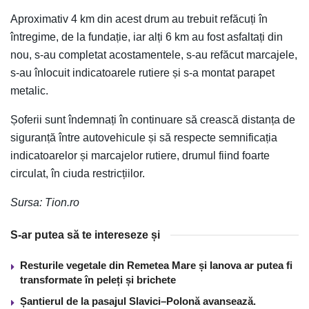
Aproximativ 4 km din acest drum au trebuit refăcuți în
întregime, de la fundație, iar alți 6 km au fost asfaltați din
nou, s-au completat acostamentele, s-au refăcut marcajele,
s-au înlocuit indicatoarele rutiere și s-a montat parapet
metalic.
Șoferii sunt îndemnați în continuare să crească distanța de
siguranță între autovehicule și să respecte semnificația
indicatoarelor și marcajelor rutiere, drumul fiind foarte
circulat, în ciuda restricțiilor.
Sursa: Tion.ro
S-ar putea să te intereseze și
Resturile vegetale din Remetea Mare și Ianova ar putea fi
transformate în peleți și brichete
Șantierul de la pasajul Slavici–Polonă avansează.