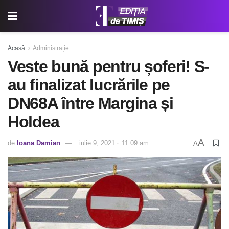
Acasă
Administrație
Veste bună pentru șoferi! S-
au finalizat lucrările pe
DN68A între Margina și
Holdea
A
de
Ioana Damian
iulie 9, 2021 ◦ 11:09 am
A