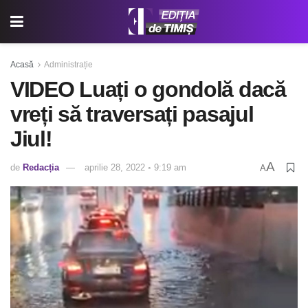
Acasă
Administrație
VIDEO Luați o gondolă dacă
vreți să traversați pasajul
Jiul!
A
de
Redacția
aprilie 28, 2022 ◦ 9:19 am
A