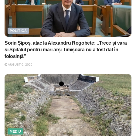
POLITICĂ
Sorin Şipoş, atac la Alexandru Rogobete: „Trece și vara
și Spitalul pentru mari arși Timișoara nu a fost dat în
folosință”
AUGUST 6, 2026
MEDIU