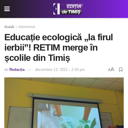
Acasă
Advertorial
Educație ecologică „la firul
ierbii”! RETIM merge în
școlile din Timiș
A
de
Redacția
decembrie 13, 2021 ◦ 2:04 pm
A