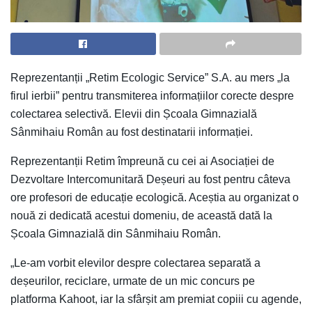
Reprezentanții „Retim Ecologic Service” S.A. au mers „la
firul ierbii” pentru transmiterea informațiilor corecte despre
colectarea selectivă. Elevii din Școala Gimnazială
Sânmihaiu Român au fost destinatarii informației.
Reprezentanții Retim împreună cu cei ai Asociației de
Dezvoltare Intercomunitară Deșeuri au fost pentru câteva
ore profesori de educație ecologică. Aceștia au organizat o
nouă zi dedicată acestui domeniu, de această dată la
Școala Gimnazială din Sânmihaiu Român.
„Le-am vorbit elevilor despre colectarea separată a
deșeurilor, reciclare, urmate de un mic concurs pe
platforma Kahoot, iar la sfârșit am premiat copiii cu agende,