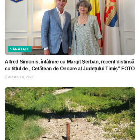
SĂNĂTATE
Alfred Simonis, întâlnire cu Margit Şerban, recent distinsă
cu titlul de „Cetățean de Onoare al Județului Timiș” FOTO
AUGUST 6, 2026