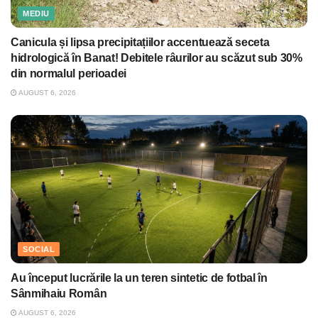
MEDIU
Canicula și lipsa precipitațiilor accentuează seceta
hidrologică în Banat! Debitele râurilor au scăzut sub 30%
din normalul perioadei
AUGUST 6, 2026
SOCIAL
Au început lucrările la un teren sintetic de fotbal în
Sânmihaiu Român
AUGUST 6, 2026