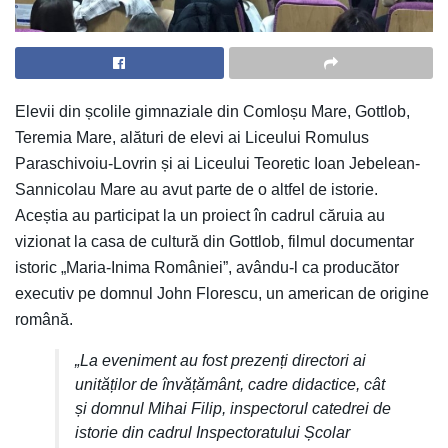
Elevii din școlile gimnaziale din Comloșu Mare, Gottlob,
Teremia Mare, alături de elevi ai Liceului Romulus
Paraschivoiu-Lovrin și ai Liceului Teoretic Ioan Jebelean-
Sannicolau Mare au avut parte de o altfel de istorie.
Aceștia au participat la un proiect în cadrul căruia au
vizionat la casa de cultură din Gottlob, filmul documentar
istoric „Maria-Inima României”, avându-l ca producător
executiv pe domnul John Florescu, un american de origine
română.
„La eveniment au fost prezenți directori ai
unităților de învățământ, cadre didactice, cât
și domnul Mihai Filip, inspectorul catedrei de
istorie din cadrul Inspectoratului Școlar