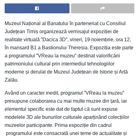
Muzeul Național al Banatului în parteneriat cu Consiliul
Județean Timiș organizează vernisajul expoziției de
realitate virtuală ”Dacica 3D”, vineri, 19 noiembrie, ora 12,
în mansard B1 a Bastionului Theresia. Expoziția este parte
a programului ”VReau la muzeu” destinat valorificării
patrimoniului cultural prin intermediul tehnologiilor
moderne și derulat de Muzeul Județean de Istorie și Artă
Zalău.
Având un caracter inedit, programul ”VReau la muzeu”
presupune colaborarea cu mai multe muzee din țară, iar
elementul specific este dat de faptul că sunt expuse
modelele 3D ale bunurilor culturale aparținând colecțiilor
muzeelor participante. Prima expoziție din cadrul
programului este consacrată unei teme de actualitate și