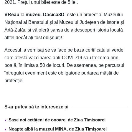
2021. Prețul unui bilet este de 5 lei.
VReau
la
muzeu
.
Dacica3D
este un proiect al Muzeului
Național al Banatului și al Muzeului Județean de Istorie și
Artă-Zalău și vă oferă șansa de a descoperi istoria locală
altfel decât ați fost obișnuiți!
Accesul la vernisaj se va face pe baza certificatului verde
care atestă vaccinarea anti-COVID19 sau trecerea prin
boală, în limita a 50 de locuri. De asemenea, pe parcursul
întregului eveniment este obligatorie purtarea măștii de
protecție.
S-ar putea să te intereseze și
Șase noi cetățeni de onoare, de Ziua Timișoarei
Noapte albă la muzeul MINA, de Ziua Timișoarei