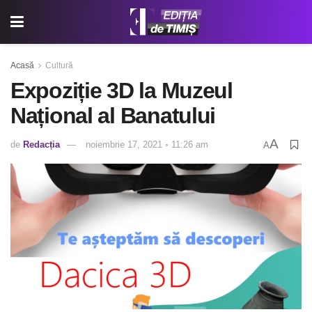
Acasă
Cultură
Expoziție 3D la Muzeul
Național al Banatului
A
de
Redacția
noiembrie 17, 2021 ◦ 11:26 am
A