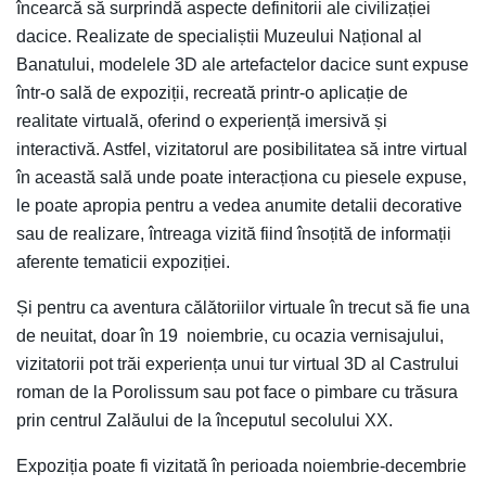
încearcă să surprindă aspecte definitorii ale civilizației
dacice. Realizate de specialiștii Muzeului Național al
Banatului, modelele 3D ale artefactelor dacice sunt expuse
într-o sală de expoziții, recreată printr-o aplicație de
realitate virtuală, oferind o experiență imersivă și
interactivă. Astfel, vizitatorul are posibilitatea să intre virtual
în această sală unde poate interacționa cu piesele expuse,
le poate apropia pentru a vedea anumite detalii decorative
sau de realizare, întreaga vizită fiind însoțită de informații
aferente tematicii expoziției.
Și pentru ca aventura călătoriilor virtuale în trecut să fie una
de neuitat, doar în 19 noiembrie, cu ocazia vernisajului,
vizitatorii pot trăi experiența unui tur virtual 3D al Castrului
roman de la Porolissum sau pot face o pimbare cu trăsura
prin centrul Zalăului de la începutul secolului XX.
Expoziția poate fi vizitată în perioada noiembrie-decembrie