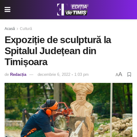
Acasă
Cultură
Expoziție de sculptură la
Spitalul Județean din
Timișoara
A
de
Redacția
decembrie 6, 2022 ◦ 1:03 pm
A