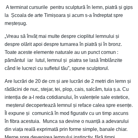
A terminat cursurile pentru sculptură în lemn, piatră și gips
la Școala de arte Timișoara și acum s-a îndreptat spre
meșteșug.
„Vreau să învăț mai multe despre cioplitul lemnului și
despre olărit apoi despre turnarea în piatră și în bronz.
Toate aceste elemente naturale au un punct comun :
pământul iar lutul, lemnul și piatra se lasă îmblânzite
când le lucrezi cu sufletul tău”, spune sculptorul.
Are lucrări de 20 de cm și are lucrări de 2 metri din lemn și
rădăcini de nuc, stejar, tei, plop, cais, salcâm, tuia ș.a. Cu
intenția de a-l reda cotidianului, în valențele sale estetice,
meșterul decopertează lemnul și reface calea spre esențe.
Îl expune și comunică în mod figurativ cu un timp ascuns
în fibra acestuia. Munca sa devine o nuanță a adevarului
din viața reală exprimată prin forme simple, banale chiar.
Merge spre devenirea lemnului instinctiv, fără timpi