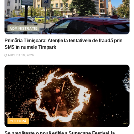
ADMINISTRAȚIE
Primăria Timişoara: Atenție la tentativele de fraudă prin
SMS în numele Timpark
AUGUST 10, 2026
CULTURĂ
Se pregăteşte o nouă ediţie a Sunscape Festival, la