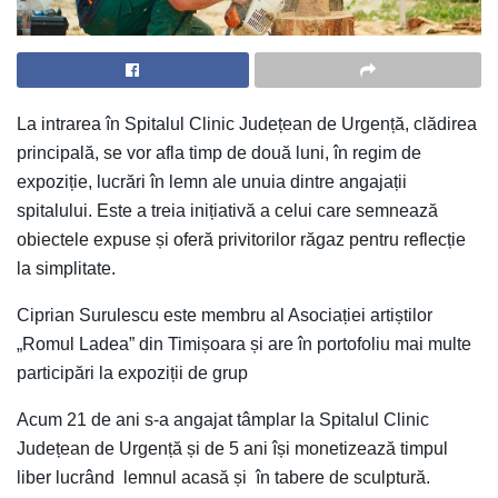
La intrarea în Spitalul Clinic Județean de Urgență, clădirea
principală, se vor afla timp de două luni, în regim de
expoziție, lucrări în lemn ale unuia dintre angajații
spitalului. Este a treia inițiativă a celui care semnează
obiectele expuse și oferă privitorilor răgaz pentru reflecție
la simplitate.
Ciprian Surulescu este membru al Asociației artiștilor
„Romul Ladea” din Timișoara și are în portofoliu mai multe
participări la expoziții de grup
Acum 21 de ani s-a angajat tâmplar la Spitalul Clinic
Județean de Urgență și de 5 ani își monetizează timpul
liber lucrând lemnul acasă și în tabere de sculptură.