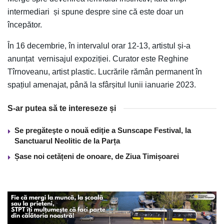
intermediari și spune despre sine că este doar un
începător.
În 16 decembrie, în intervalul orar 12-13, artistul și-a
anunțat vernisajul expoziției. Curator este Reghine
Tîrnoveanu, artist plastic. Lucrările rămân permanent în
spațiul amenajat, până la sfârșitul lunii ianuarie 2023.
S-ar putea să te intereseze și
Se pregăteşte o nouă ediţie a Sunscape Festival, la
Sanctuarul Neolitic de la Parța
Șase noi cetățeni de onoare, de Ziua Timișoarei