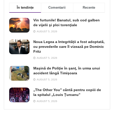
În tendințe
Comentarii
Recente
Vin furtunile! Banatul, sub cod galben
de vijelii şi ploi torenţiale
AUGUST 5, 2026
Noua Legea a Integrității a fost adoptată,
cu prevederile care îl vizează pe Dominic
Fritz
AUGUST 5, 2026
Maşină de Poliţie în şanţ, în urma unui
accident lângă Timişoara
AUGUST 5, 2026
„The Other You” cântă pentru copiii de
la spitalul „Louis Țurcanu”
AUGUST 5, 2026