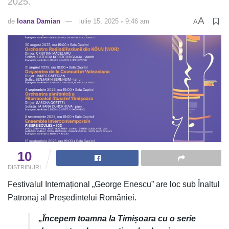
2025.
A
de
Ioana Damian
iulie 15, 2025 ◦ 9:46 am
A
10
DISTRIBUIRI
Festivalul Internațional „George Enescu” are loc sub Înaltul
Patronaj al Președintelui României.
„
Începem toamna la Timișoara cu o serie