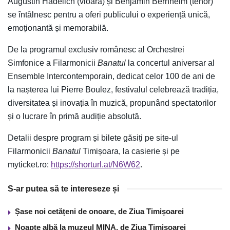
Augustin Hadelich (vioară) și Benjamin Bernheim (tenor)
se întâlnesc pentru a oferi publicului o experiență unică,
emoționantă și memorabilă.
De la programul exclusiv românesc al Orchestrei
Simfonice a Filarmonicii
Banatul
la concertul aniversar al
Ensemble Intercontemporain, dedicat celor 100 de ani de
la nașterea lui Pierre Boulez, festivalul celebrează tradiția,
diversitatea și inovația în muzică, propunând spectatorilor
și o lucrare în primă audiție absolută.
Detalii despre program și bilete găsiți pe site-ul
Filarmonicii
Banatul
Timișoara, la casierie și pe
myticket.ro:
https://shorturl.at/N6W62
.
S-ar putea să te intereseze și
Șase noi cetățeni de onoare, de Ziua Timișoarei
Noapte albă la muzeul MINA, de Ziua Timișoarei