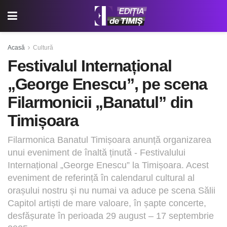
Acasă
Cultură
Festivalul Internațional
„George Enescu”, pe scena
Filarmonicii „Banatul” din
Timișoara
Filarmonica Banatul Timișoara anunță organizarea
unui eveniment de înaltă ținută - Festivalului
Internațional „George Enescu” la Timișoara. Acest
eveniment de referință în calendarul cultural al
orașului nostru și nu numai va aduce pe scena Sălii
Capitol artiști de mare valoare, în șapte concerte,
desfășurate în perioada 29 august – 17 septembrie