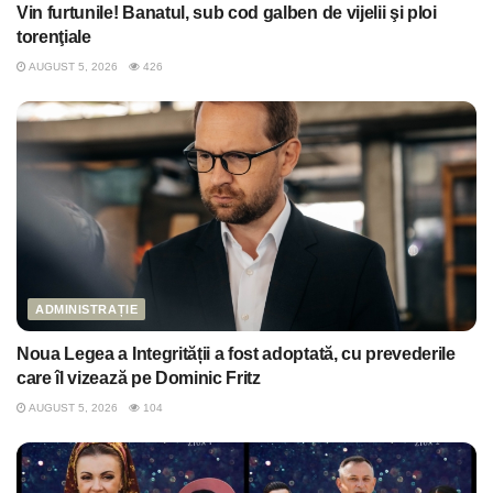
Vin furtunile! Banatul, sub cod galben de vijelii şi ploi
torenţiale
AUGUST 5, 2026
426
ADMINISTRAȚIE
Noua Legea a Integrității a fost adoptată, cu prevederile
care îl vizează pe Dominic Fritz
AUGUST 5, 2026
104