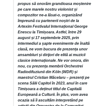
propus să onorăm grandioasa moștenire
pe care marele nostru violonist și
compozitor ne-a lăsat-o, organizând
împreună cu partenerii noștri de la
Artexim Festivalul Internațional George
Enescu la Timișoara. Astfel, între 29
august și 17 septembrie 2025, prin
intermediul a șapte evenimente de înaltă
clasă, ne vom bucura de prezența unor
ansambluri și dirijori de elită ai muzicii
clasice internaționale. Ne vor onora, din
nou, cu prezența membrii Orchestrei
Radiodifuziunii din Köln (WDR) și
maestrul Cristian Măcelaru – prezenți pe
scena Sălii Capitol în 2023, anul în care
Timișoara a deținut titlul de Capitală
Europeană a Culturii. În plus, vom avea
ocazia să îi ascultăm interpretând pe
artiștii din Orquestra de la Comunitat