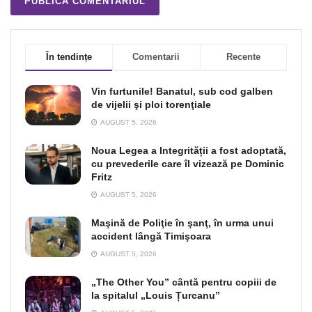
În tendințe
Comentarii
Recente
Vin furtunile! Banatul, sub cod galben
de vijelii şi ploi torenţiale
AUGUST 5, 2026
Noua Legea a Integrității a fost adoptată,
cu prevederile care îl vizează pe Dominic
Fritz
AUGUST 5, 2026
Maşină de Poliţie în şanţ, în urma unui
accident lângă Timişoara
AUGUST 5, 2026
„The Other You” cântă pentru copiii de
la spitalul „Louis Țurcanu”