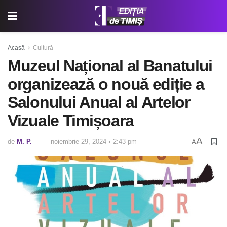
Acasă
Cultură
Muzeul Național al Banatului
organizează o nouă ediție a
Salonului Anual al Artelor
Vizuale Timișoara
A
de
M. P.
noiembrie 29, 2024 ◦ 2:43 pm
A