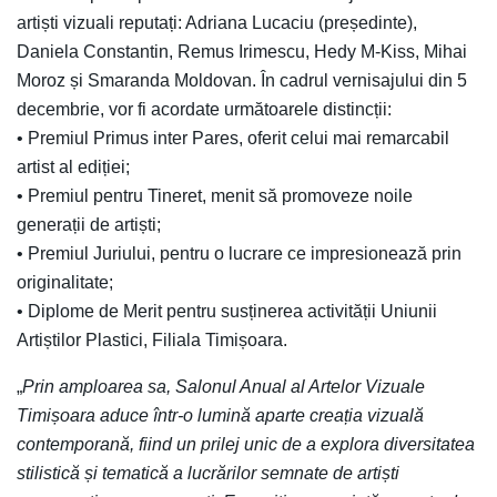
artiști vizuali reputați: Adriana Lucaciu (președinte),
Daniela Constantin, Remus Irimescu, Hedy M-Kiss, Mihai
Moroz și Smaranda Moldovan. În cadrul vernisajului din 5
decembrie, vor fi acordate următoarele distincții:
• Premiul Primus inter Pares, oferit celui mai remarcabil
artist al ediției;
• Premiul pentru Tineret, menit să promoveze noile
generații de artiști;
• Premiul Juriului, pentru o lucrare ce impresionează prin
originalitate;
• Diplome de Merit pentru susținerea activității Uniunii
Artiștilor Plastici, Filiala Timișoara.
„
Prin amploarea sa, Salonul Anual al Artelor Vizuale
Timișoara aduce într-o lumină aparte creația vizuală
contemporană, fiind un prilej unic de a explora diversitatea
stilistică și tematică a lucrărilor semnate de artiști