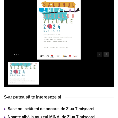
-
+
1
of 1
S-ar putea să te intereseze și
Șase noi cetățeni de onoare, de Ziua Timișoarei
Noapte albă la muzeul MINA, de Ziua Timișoarei