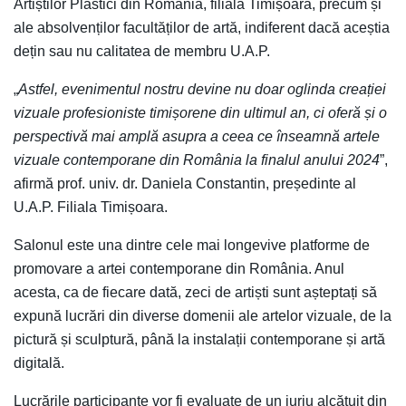
Artiștilor Plastici din România, filiala Timișoara, precum și
ale absolvenților facultăților de artă, indiferent dacă aceștia
dețin sau nu calitatea de membru U.A.P.
„
Astfel, evenimentul nostru devine nu doar oglinda creației
vizuale profesioniste timișorene din ultimul an, ci oferă și o
perspectivă mai amplă asupra a ceea ce înseamnă artele
vizuale contemporane din România la finalul anului 2024
”,
afirmă prof. univ. dr. Daniela Constantin, președinte al
U.A.P. Filiala Timișoara.
Salonul este una dintre cele mai longevive platforme de
promovare a artei contemporane din România. Anul
acesta, ca de fiecare dată, zeci de artiști sunt așteptați să
expună lucrări din diverse domenii ale artelor vizuale, de la
pictură și sculptură, până la instalații contemporane și artă
digitală.
Lucrările participante vor fi evaluate de un juriu alcătuit din