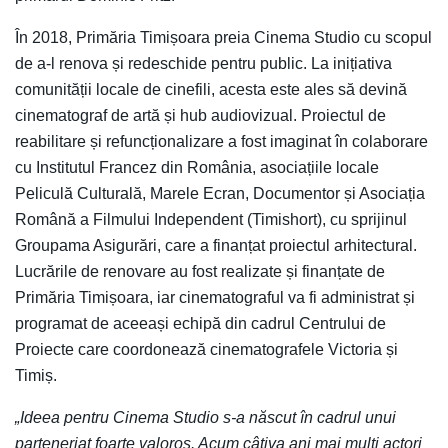
În 2018, Primăria Timișoara preia Cinema Studio cu scopul
de a-l renova și redeschide pentru public. La inițiativa
comunității locale de cinefili, acesta este ales să devină
cinematograf de artă și hub audiovizual. Proiectul de
reabilitare și refuncționalizare a fost imaginat în colaborare
cu Institutul Francez din România, asociațiile locale
Peliculă Culturală, Marele Ecran, Documentor și Asociația
Română a Filmului Independent (Timishort), cu sprijinul
Groupama Asigurări, care a finanțat proiectul arhitectural.
Lucrările de renovare au fost realizate și finanțate de
Primăria Timișoara, iar cinematograful va fi administrat și
programat de aceeași echipă din cadrul Centrului de
Proiecte care coordonează cinematografele Victoria și
Timiș.
„Ideea pentru Cinema Studio s-a născut în cadrul unui
parteneriat foarte valoros. Acum câțiva ani mai mulți actori