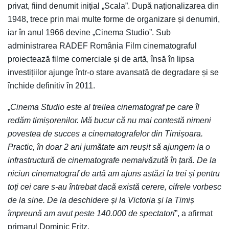
privat, fiind denumit inițial „Scala”. După naționalizarea din
1948, trece prin mai multe forme de organizare și denumiri,
iar în anul 1966 devine „Cinema Studio”. Sub
administrarea RADEF România Film cinematograful
proiectează filme comerciale și de artă, însă în lipsa
investițiilor ajunge într-o stare avansată de degradare și se
închide definitiv în 2011.
„
Cinema Studio este al treilea cinematograf pe care îl
redăm timișorenilor. Mă bucur că nu mai contestă nimeni
povestea de succes a cinematografelor din Timișoara.
Practic, în doar 2 ani jumătate am reușit să ajungem la o
infrastructură de cinematografe nemaivăzută în țară. De la
niciun cinematograf de artă am ajuns astăzi la trei și pentru
toți cei care s-au întrebat dacă există cerere, cifrele vorbesc
de la sine. De la deschidere și la Victoria și la Timiș
împreună am avut peste 140.000 de spectatori
”, a afirmat
primarul Dominic Fritz.