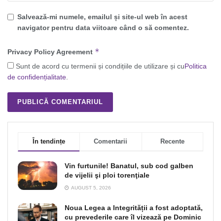
Salvează-mi numele, emailul și site-ul web în acest
navigator pentru data viitoare când o să comentez.
*
Privacy Policy Agreement
Sunt de acord cu termenii și condițiile de utilizare și cu
Politica
de confidențialitate
.
În tendințe
Comentarii
Recente
Vin furtunile! Banatul, sub cod galben
de vijelii şi ploi torenţiale
AUGUST 5, 2026
Noua Legea a Integrității a fost adoptată,
cu prevederile care îl vizează pe Dominic