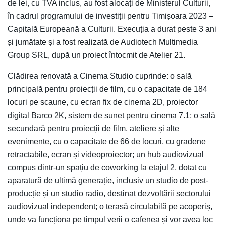
de lei, cu TVA inclus, au fost alocați de Ministerul Culturii,
în cadrul programului de investiții pentru Timișoara 2023 –
Capitală Europeană a Culturii. Execuția a durat peste 3 ani
și jumătate și a fost realizată de Audiotech Multimedia
Group SRL, după un proiect întocmit de Atelier 21.
Clădirea renovată a Cinema Studio cuprinde: o sală
principală pentru proiecții de film, cu o capacitate de 184
locuri pe scaune, cu ecran fix de cinema 2D, proiector
digital Barco 2K, sistem de sunet pentru cinema 7.1; o sală
secundară pentru proiecții de film, ateliere și alte
evenimente, cu o capacitate de 66 de locuri, cu gradene
retractabile, ecran și videoproiector; un hub audiovizual
compus dintr-un spațiu de coworking la etajul 2, dotat cu
aparatură de ultimă generație, inclusiv un studio de post-
producție și un studio radio, destinat dezvoltării sectorului
audiovizual independent; o terasă circulabilă pe acoperiș,
unde va funcționa pe timpul verii o cafenea și vor avea loc