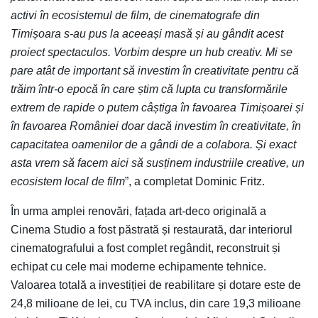
activi în ecosistemul de film, de cinematografe din
Timișoara s-au pus la aceeași masă și au gândit acest
proiect spectaculos. Vorbim despre un hub creativ. Mi se
pare atât de important să investim în creativitate pentru că
trăim într-o epocă în care știm că lupta cu transformările
extrem de rapide o putem câștiga în favoarea Timișoarei și
în favoarea României doar dacă investim în creativitate, în
capacitatea oamenilor de a gândi de a colabora. Și exact
asta vrem să facem aici să susținem industriile creative, un
ecosistem local de film
”, a completat Dominic Fritz.
În urma amplei renovări, fațada art-deco originală a
Cinema Studio a fost păstrată și restaurată, dar interiorul
cinematografului a fost complet regândit, reconstruit și
echipat cu cele mai moderne echipamente tehnice.
Valoarea totală a investiției de reabilitare și dotare este de
24,8 milioane de lei, cu TVA inclus, din care 19,3 milioane