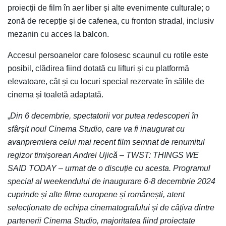
proiecții de film în aer liber și alte evenimente culturale; o
zonă de recepție și de cafenea, cu fronton stradal, inclusiv
mezanin cu acces la balcon.
Accesul persoanelor care folosesc scaunul cu rotile este
posibil, clădirea fiind dotată cu lifturi și cu platformă
elevatoare, cât și cu locuri special rezervate în sălile de
cinema și toaletă adaptată.
„
Din 6 decembrie, spectatorii vor putea redescoperi în
sfârșit noul Cinema Studio, care va fi inaugurat cu
avanpremiera celui mai recent film semnat de renumitul
regizor timișorean Andrei Ujică – TWST: THINGS WE
SAID TODAY – urmat de o discuție cu acesta. Programul
special al weekendului de inaugurare 6-8 decembrie 2024
cuprinde și alte filme europene și românești, atent
selecționate de echipa cinematografului și de câțiva dintre
partenerii Cinema Studio, majoritatea fiind proiectate