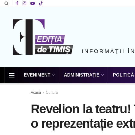
INFORMAȚII Î
EVENIMENT
ADMINISTRAȚIE
POLITICĂ
Acasă
Cultură
Revelion la teatru! 
o reprezentație ex