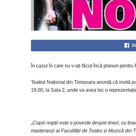
Di
În cazul în care nu v-ați făcut încă planuri pentru R
T
eatrul Național din Timișoara anunță că invită p
19.00, la Sala 2, unde va avea loc o reprezentație
„
Copiii nopții este o poveste despre tineri, cu tin
masteranzi ai Facultății de Teatru și Muzică din T