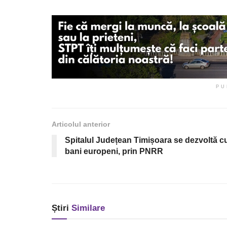
PU
Articolul anterior
Spitalul Județean Timișoara se dezvoltă c
bani europeni, prin PNRR
Știri
Similare