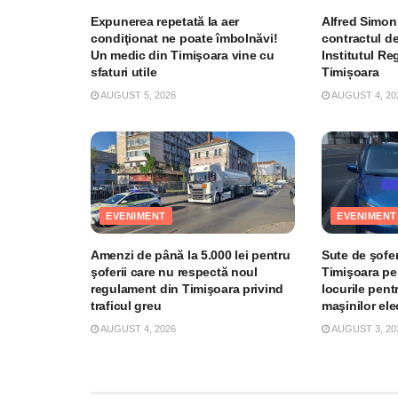
Expunerea repetată la aer
Alfred Simon
condiţionat ne poate îmbolnăvi!
contractul de
Un medic din Timişoara vine cu
Institutul R
sfaturi utile
Timișoara
AUGUST 5, 2026
AUGUST 4, 20
EVENIMENT
EVENIMENT
Amenzi de până la 5.000 lei pentru
Sute de şofer
şoferii care nu respectă noul
Timişoara pe
regulament din Timişoara privind
locurile pent
traficul greu
maşinilor el
AUGUST 4, 2026
AUGUST 3, 20