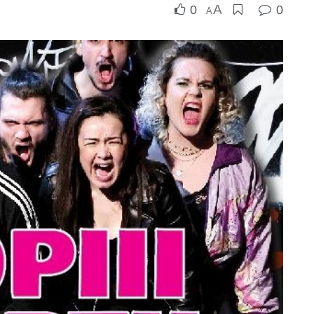
A
0
0
A