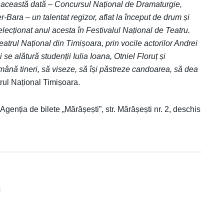
e această dată – Concursul Național de Dramaturgie,
Bara – un talentat regizor, aflat la început de drum și
elecționat anul acesta în Festivalul Național de Teatru.
atrul Național din Timișoara, prin vocile actorilor Andrei
se alătură studenții Iulia Ioana, Otniel Floruț și
mână tineri, să viseze, să își păstreze candoarea, să dea
trul Național Timișoara.
Agenția de bilete „Mărășești”, str. Mărășești nr. 2, deschis
i