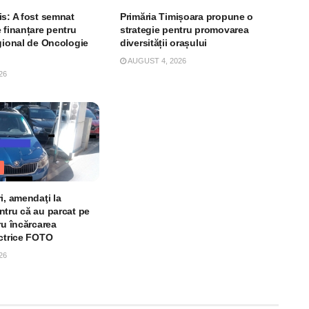
is: A fost semnat
Primăria Timișoara propune o
 finanțare pentru
strategie pentru promovarea
egional de Oncologie
diversității orașului
AUGUST 4, 2026
26
i, amendaţi la
ntru că au parcat pe
ru încărcarea
ectrice FOTO
26