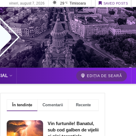
vineri, august 7, 2026
29
Timisoara
°C
SAVED POSTS
IAL
EDIȚIA DE SEARĂ
În tendințe
Comentarii
Recente
Vin furtunile! Banatul,
sub cod galben de vijelii