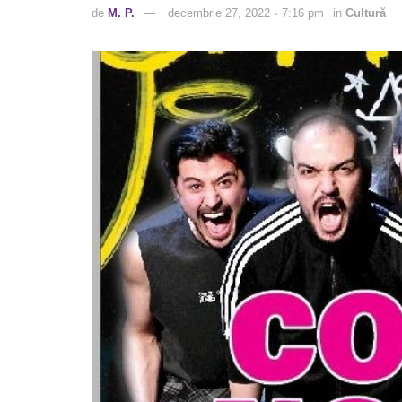
de
M. P.
decembrie 27, 2022 ◦ 7:16 pm
in
Cultură