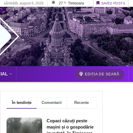
sâmbătă, august 8, 2026
27
Timisoara
°C
SAVED POSTS
IAL
EDIȚIA DE SEARĂ
În tendințe
Comentarii
Recente
Copaci căzuți peste
mașini și o gospodărie