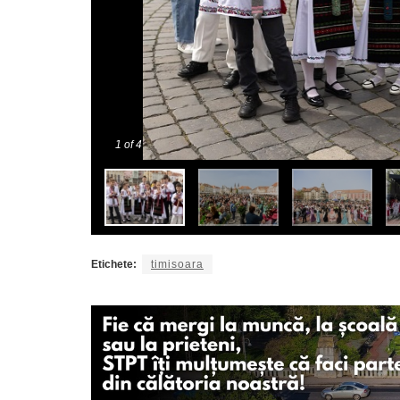
1
of 4
Etichete:
timisoara