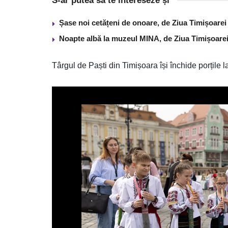
S-ar putea să te intereseze și
Șase noi cetățeni de onoare, de Ziua Timișoarei
Noapte albă la muzeul MINA, de Ziua Timișoare
Târgul de Paști din Timișoara își închide porțile l