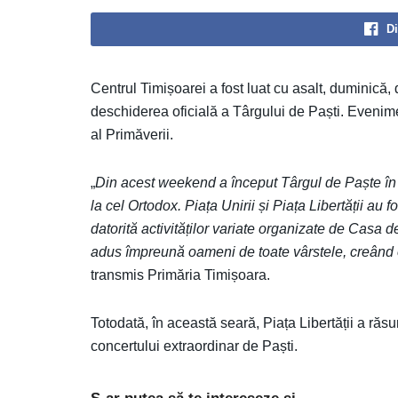
Di
Centrul Timișoarei a fost luat cu asalt, duminică
deschiderea oficială a Târgului de Paști. Evenime
al Primăverii.
„
Din acest weekend a început Târgul de Paște în 
la cel Ortodox. Piața Unirii și Piața Libertății au 
datorită activităților variate organizate de Casa
adus împreună oameni de toate vârstele, creând o
transmis Primăria Timișoara.
Totodată, în această seară, Piața Libertății a răsu
concertului extraordinar de Paști.