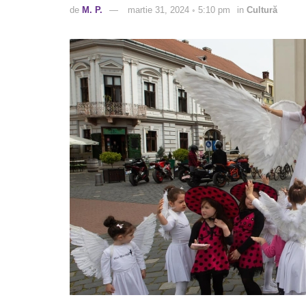
de
M. P.
martie 31, 2024 ◦ 5:10 pm
in
Cultură