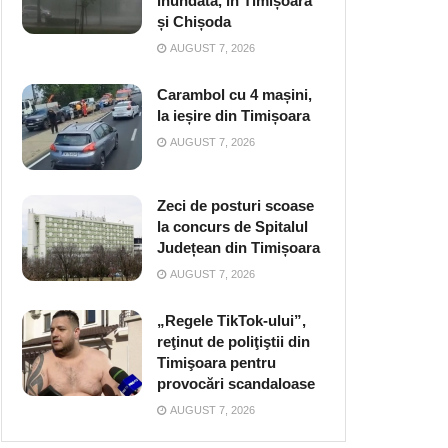
inundată, în Timișoara
și Chișoda
AUGUST 7, 2026
Carambol cu 4 mașini,
la ieșire din Timișoara
AUGUST 7, 2026
Zeci de posturi scoase
la concurs de Spitalul
Județean din Timișoara
AUGUST 7, 2026
„Regele TikTok-ului”,
reţinut de poliţiştii din
Timişoara pentru
provocări scandaloase
AUGUST 7, 2026