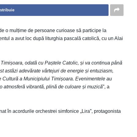
stribuie
, de o mulțime de persoane curioase să participe la
ntul a avut loc după liturghia pascală catolică, cu un Alai
Timișoara, odată cu Paștele Catolic, și va continua până
fost astăzi adevărate vârtejuri de energie și entuziasm,
 de Cultură a Municipiului Timișoara. Evenimentele au
 atmosferă vibrantă, plină de culoare și muzică
”, a
nat în acordurile orchestrei simfonice „Lira”, protagonista