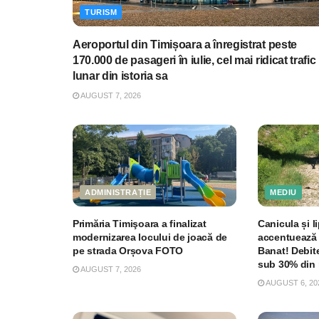
TURISM
Aeroportul din Timișoara a înregistrat peste
170.000 de pasageri în iulie, cel mai ridicat trafic
lunar din istoria sa
AUGUST 7, 2026
ADMINISTRAȚIE
MEDIU
Primăria Timişoara a finalizat
Canicula și li
modernizarea locului de joacă de
accentuează 
pe strada Orșova FOTO
Banat! Debite
sub 30% din 
AUGUST 7, 2026
AUGUST 6, 20