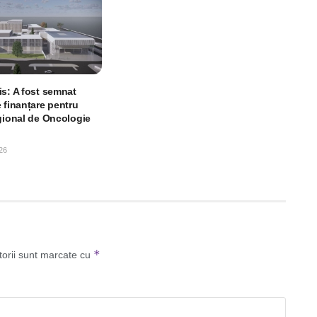
is: A fost semnat
 finanțare pentru
egional de Oncologie
26
*
torii sunt marcate cu