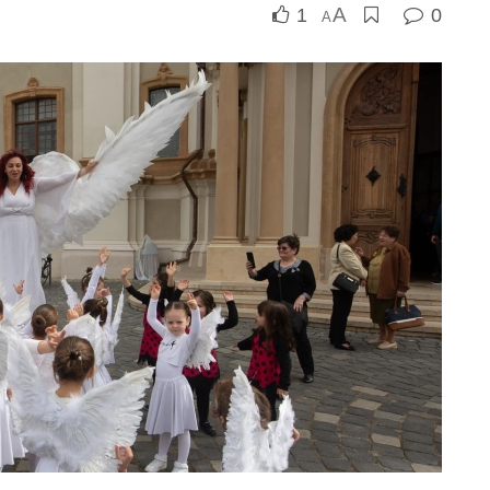
A
1
0
A