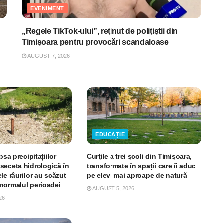
EVENIMENT
„Regele TikTok-ului”, reţinut de poliţiştii din
Timişoara pentru provocări scandaloase
AUGUST 7, 2026
EDUCAȚIE
psa precipitațiilor
Curţile a trei şcoli din Timişoara,
seceta hidrologică în
transformate în spații care îi aduc
le râurilor au scăzut
pe elevi mai aproape de natură
normalul perioadei
AUGUST 5, 2026
26