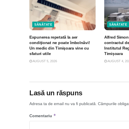
SĂNĂTATE
SĂNĂTATE
Expunerea repetată la aer
Alfred Simon
condiţionat ne poate îmbolnăvi!
contractul de
Un medic din Timişoara vine cu
Institutul R
sfaturi utile
Timișoara
AUGUST 5, 2026
AUGUST 4, 20
Lasă un răspuns
Adresa ta de email nu va fi publicată.
Câmpurile obliga
*
Comentariu