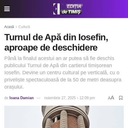
Acasă
Cultură
Turnul de Apă din Iosefin,
aproape de deschidere
Până la finalul acestui an ar putea să fie deschis
publicului Turnul de Apă din cartierul timișorean
Iosefin. Devine un centru cultural pe verticală, cu o
priveliște spectaculoasă de la 50 de metri deasupra
orașului.
A
de
Ioana Damian
noiembrie 27, 2025 ◦ 12:09 pm
A