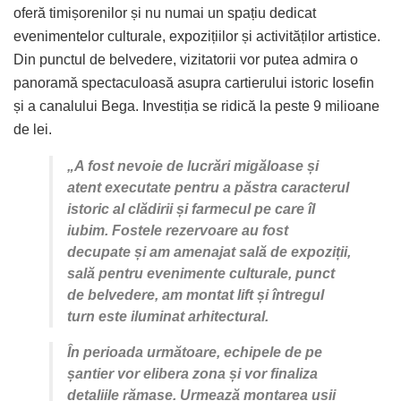
oferă timișorenilor și nu numai un spațiu dedicat
evenimentelor culturale, expozițiilor și activităților artistice.
Din punctul de belvedere, vizitatorii vor putea admira o
panoramă spectaculoasă asupra cartierului istoric Iosefin
și a canalului Bega. Investiția se ridică la peste 9 milioane
de lei.
„A fost nevoie de lucrări migăloase și
atent executate pentru a păstra caracterul
istoric al clădirii și farmecul pe care îl
iubim. Fostele rezervoare au fost
decupate și am amenajat sală de expoziții,
sală pentru evenimente culturale, punct
de belvedere, am montat lift și întregul
turn este iluminat arhitectural.
În perioada următoare, echipele de pe
șantier vor elibera zona și vor finaliza
detaliile rămase. Urmează montarea ușii