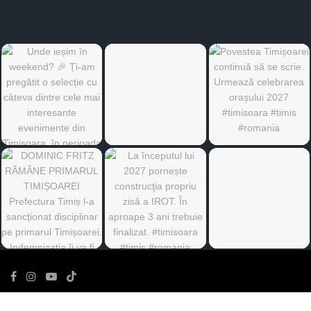
©
Ediția de Timiș
- Toate drepturile rezervate