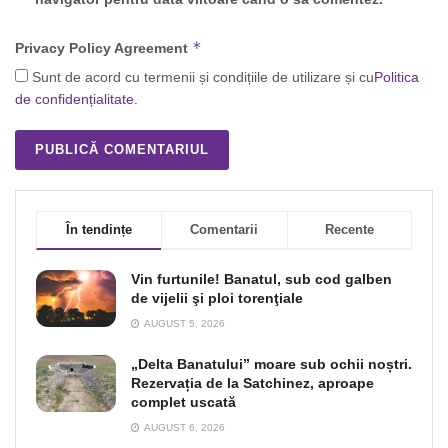
*
Privacy Policy Agreement
Sunt de acord cu termenii și condițiile de utilizare și cu
Politica
de confidențialitate
.
În tendințe
Comentarii
Recente
Vin furtunile! Banatul, sub cod galben
de vijelii şi ploi torenţiale
AUGUST 5, 2026
„Delta Banatului” moare sub ochii noștri.
Rezervația de la Satchinez, aproape
complet uscată
AUGUST 6, 2026