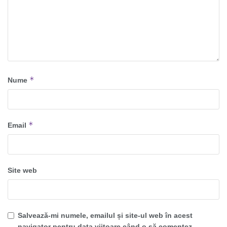
*
Nume
*
Email
Site web
Salvează-mi numele, emailul și site-ul web în acest
navigator pentru data viitoare când o să comentez.