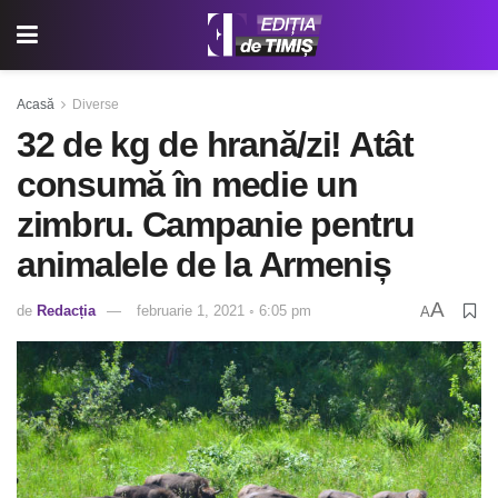
Acasă
Diverse
32 de kg de hrană/zi! Atât
consumă în medie un
zimbru. Campanie pentru
animalele de la Armeniș
A
de
Redacția
februarie 1, 2021 ◦ 6:05 pm
A