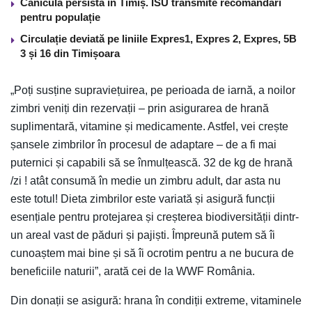
Canicula persistă în Timiș. ISU transmite recomandări
pentru populație
Circulație deviată pe liniile Expres1, Expres 2, Expres, 5B
3 și 16 din Timișoara
„Poți susține supraviețuirea, pe perioada de iarnă, a noilor
zimbri veniți din rezervații – prin asigurarea de hrană
suplimentară, vitamine și medicamente. Astfel, vei crește
șansele zimbrilor în procesul de adaptare – de a fi mai
puternici și capabili să se înmulțească. 32 de kg de hrană
/zi ! atât consumă în medie un zimbru adult, dar asta nu
este totul! Dieta zimbrilor este variată și asigură funcții
esențiale pentru protejarea și creșterea biodiversității dintr-
un areal vast de păduri și pajiști. Împreună putem să îi
cunoaștem mai bine și să îi ocrotim pentru a ne bucura de
beneficiile naturii”, arată cei de la WWF România.
Din donații se asigură: hrana în condiții extreme, vitaminele