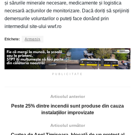
și sărurile minerale necesare, medicamente și logistica
necesară acțiunilor de monitorizare. Dacă doriți să sprijiniți
demersurile voluntarilor o puteți face donând prin
intermediul site-ului wwf.ro
Etichete:
Armeniș
PUBLICITATE
Articolul anterior
Peste 25% dintre incendii sunt produse din cauza
instalațiilor improvizate
Articolul următor
Curtea de Apel Timișoara, blocată de un protest al