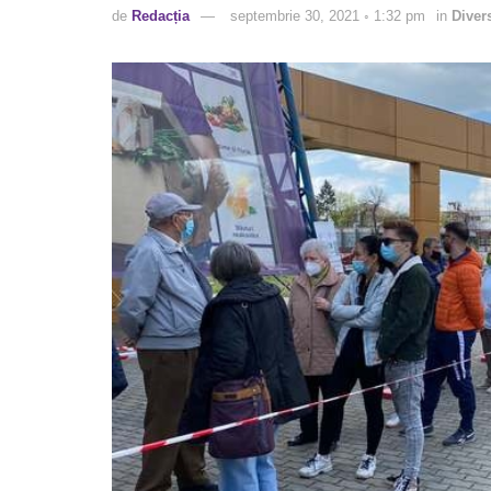
de
Redacția
septembrie 30, 2021 ◦ 1:32 pm
in
Diver