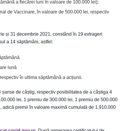
tămână a fiecărei luni în valoare de 100.000 lei);
onal de Vaccinare, în valoare de 500.000 lei, respectiv
rie și 31 decembrie 2021, constând în 19 extrageri
sul a 14 săptămâni, astfel:
 săptămână
care lună
espectiv în ultima săptămână a acțiunii.
4 șanse de câștig, respectiv posibilitatea de a câștiga 4
100.000 lei, 1 premiu de 300.000 lei, 1 premiu de 500.000
lei, adică premii în valoare maximă cumulată de 1.910.000
ficat-covid.gov.ro
. După generarea certificatului de