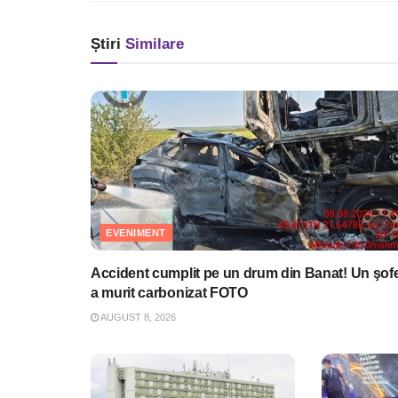
Știri
Similare
EVENIMENT
Accident cumplit pe un drum din Banat! Un şof
a murit carbonizat FOTO
AUGUST 8, 2026