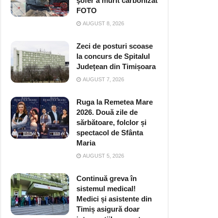
şofer a murit carbonizat
FOTO
AUGUST 8, 2026
Zeci de posturi scoase
la concurs de Spitalul
Județean din Timișoara
AUGUST 7, 2026
Ruga la Remetea Mare
2026. Două zile de
sărbătoare, folclor și
spectacol de Sfânta
Maria
AUGUST 5, 2026
Continuă greva în
sistemul medical!
Medici și asistente din
Timiș asigură doar