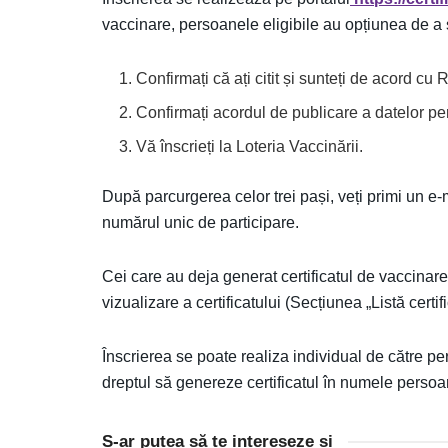
vaccinare, persoanele eligibile au opțiunea de a se
Confirmați că ați citit și sunteți de acord cu
Confirmați acordul de publicare a datelor pers
Vă înscrieți la Loteria Vaccinării.
După parcurgerea celor trei pași, veți primi un e-m
numărul unic de participare.
Cei care au deja generat certificatul de vaccinar
vizualizare a certificatului (Secțiunea „Listă certifi
Înscrierea se poate realiza individual de către p
dreptul să genereze certificatul în numele persoa
S-ar putea să te intereseze și