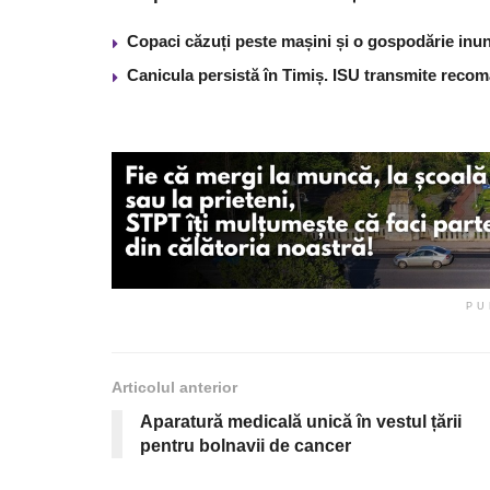
Copaci căzuți peste mașini și o gospodărie inun
Canicula persistă în Timiș. ISU transmite recom
PU
Articolul anterior
Aparatură medicală unică în vestul țării
pentru bolnavii de cancer