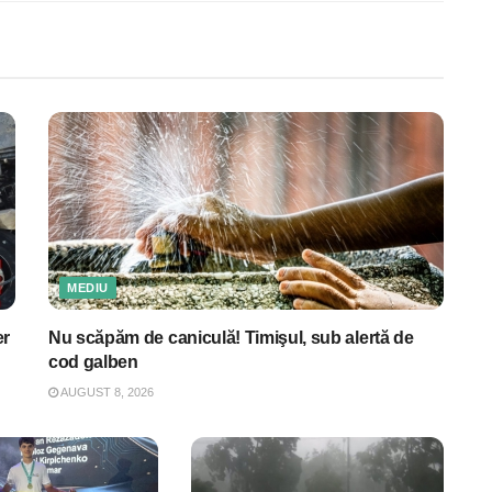
MEDIU
er
Nu scăpăm de caniculă! Timişul, sub alertă de
cod galben
AUGUST 8, 2026