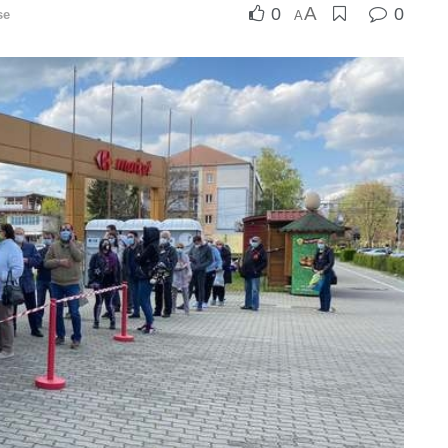
A
0
0
se
A