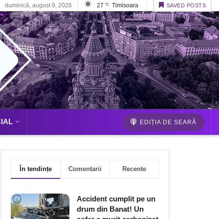
duminică, august 9, 2026
27
Timisoara
°C
SAVED POSTS
IAL
EDIȚIA DE SEARĂ
În tendințe
Comentarii
Recente
Accident cumplit pe un
drum din Banat! Un