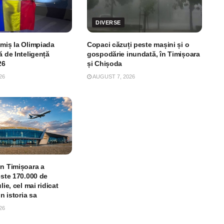
DIVERSE
imiș la Olimpiada
Copaci căzuți peste mașini și o
ă de Inteligență
gospodărie inundată, în Timișoara
26
și Chișoda
26
AUGUST 7, 2026
in Timișoara a
este 170.000 de
lie, cel mai ridicat
in istoria sa
26