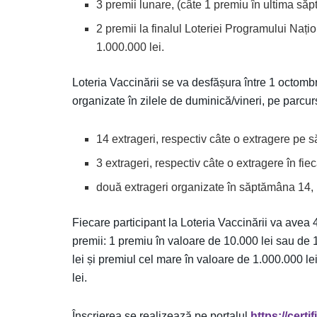
3 premii lunare, (câte 1 premiu în ultima săp
2 premii la finalul Loteriei Programului Nați
1.000.000 lei.
Loteria Vaccinării se va desfășura între 1 octomb
organizate în zilele de duminică/vineri, pe parcur
14 extrageri, respectiv câte o extragere pe
3 extrageri, respectiv câte o extragere în fie
două extrageri organizate în săptămâna 14, r
Fiecare participant la Loteria Vaccinării va avea 
premii: 1 premiu în valoare de 10.000 lei sau de 
lei și premiul cel mare în valoare de 1.000.000 
lei.
Înscrierea se realizează pe portalul
https://certi