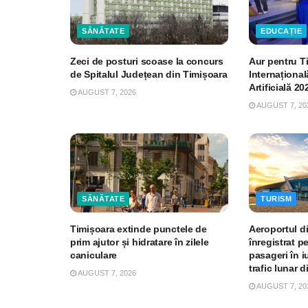
SĂNĂTATE
EDUCAȚIE
Zeci de posturi scoase la concurs
Aur pentru T
de Spitalul Județean din Timișoara
Internațional
Artificială 20
AUGUST 7, 2026
AUGUST 7, 20
SĂNĂTATE
TURISM
Timișoara extinde punctele de
Aeroportul d
prim ajutor și hidratare în zilele
înregistrat p
caniculare
pasageri în iu
trafic lunar d
AUGUST 7, 2026
AUGUST 7, 20